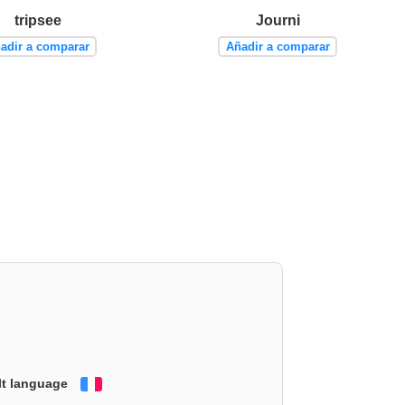
tripsee
Journi
adir a comparar
Añadir a comparar
lt language
Français