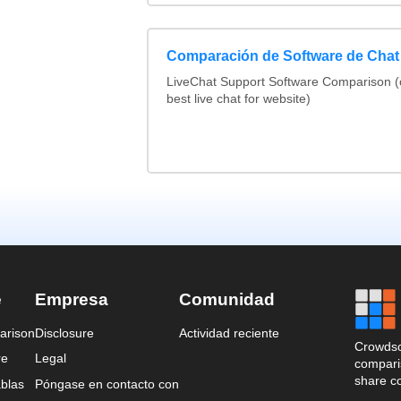
Comparación de Software de Chat
LiveChat Support Software Comparison 
best live chat for website)
e
Empresa
Comunidad
arison
Disclosure
Actividad reciente
Crowdso
re
Legal
comparis
share c
blas
Póngase en contacto con