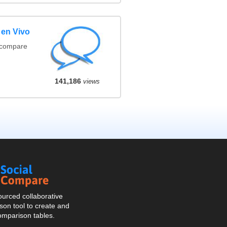
 en Vivo
(compare
141,186
views
Social
Compare
urced collaborative
on tool to create and
omparison tables.