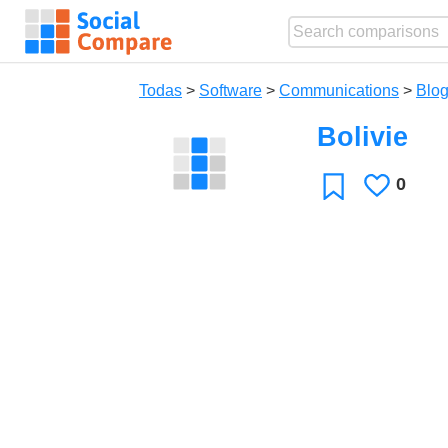
Todas
>
Software
>
Communications
>
Blog
Bolivie
0
Le
Favoritos
gusta