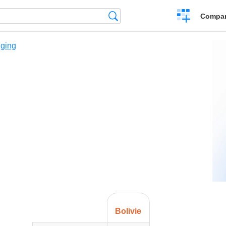
Crear
Búsqueda
Compar
una
comparación
ging
Bolivie