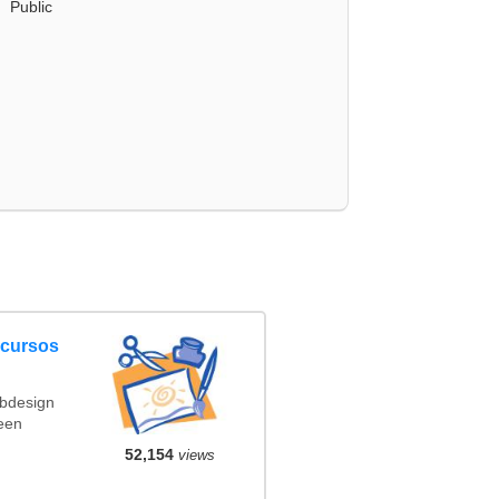
Public
ncursos
ebdesign
een
52,154
views