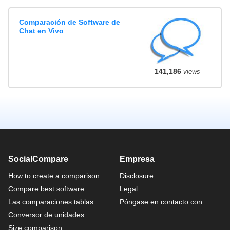
Comparación de Software de
Chat en Vivo
141,186
views
SocialCompare
Empresa
How to create a comparison
Disclosure
Compare best software
Legal
Las comparaciones tablas
Póngase en contacto con
Conversor de unidades
Size comparison