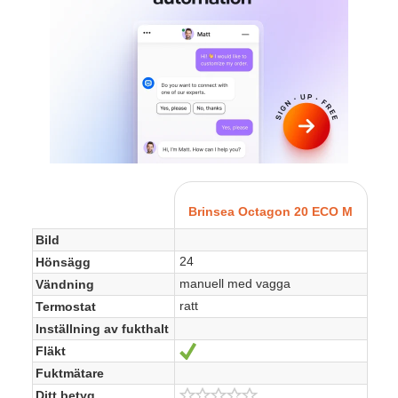
Brinsea Octagon 20 ECO M
Bild
24
Hönsägg
manuell med vagga
Vändning
ratt
Termostat
Inställning av fukthalt
Fläkt
Sí
Fuktmätare
Ditt betyg