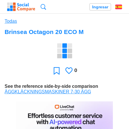
Búsqueda
Ingresar
Es
Todas
Brinsea Octagon 20 ECO M
0
Le
Favoritos
gusta
See the reference side-by-side comparison
ÄGGKLÄCKNINGSMASKINER 7-30 ÄGG