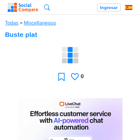
Búsqueda
Ingresar
Es
Todas
>
Miscellaneous
Buste plat
0
Le
Favoritos
gusta