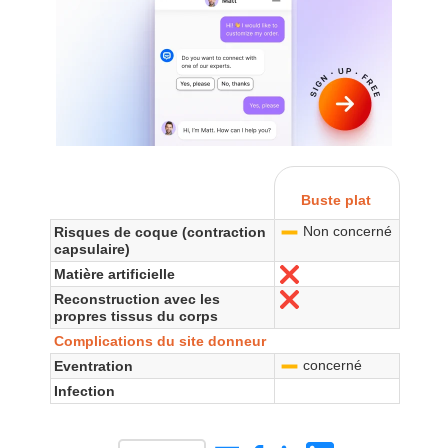
Buste plat
Non concerné
Risques de coque (contraction
-
capsulaire)
Matière artificielle
No
Reconstruction avec les
No
propres tissus du corps
Complications du site donneur
concerné
Eventration
-
Infection