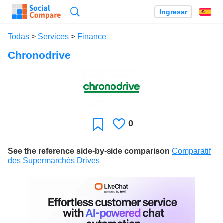
Búsqueda
Ingresar
Es
Todas
>
Services
>
Finance
Chronodrive
0
Le
Favoritos
gusta
See the reference side-by-side comparison
Comparatif
des Supermarchés Drives