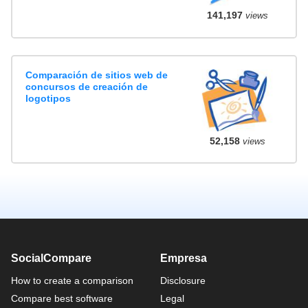
141,197
views
Comparación de sitios web de
concursos de creación de
logotipos
52,158
views
SocialCompare
Empresa
How to create a comparison
Disclosure
Compare best software
Legal