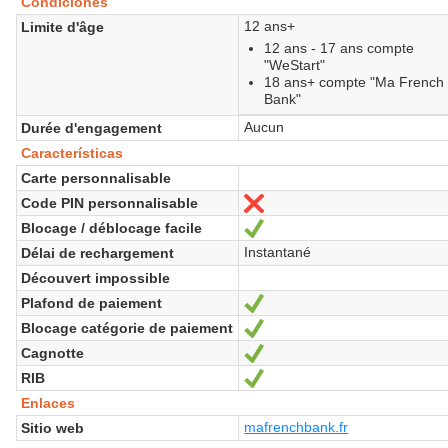
Condiciones
12 ans+
Limite d'âge
12 ans - 17 ans compte
"WeStart"
18 ans+ compte "Ma French
Bank"
Aucun
Durée d'engagement
Características
Carte personnalisable
Code PIN personnalisable
No
Blocage / déblocage facile
Sí
Instantané
Délai de rechargement
Découvert impossible
Plafond de paiement
Sí
Blocage catégorie de paiement
Sí
Cagnotte
Sí
RIB
Sí
Enlaces
mafrenchbank.fr
Sitio web