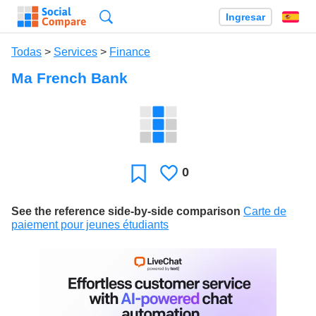
Búsqueda
Ingresar
Es
Todas
>
Services
>
Finance
Ma French Bank
0
Le
Favoritos
gusta
See the reference side-by-side comparison
Carte de
paiement pour jeunes étudiants