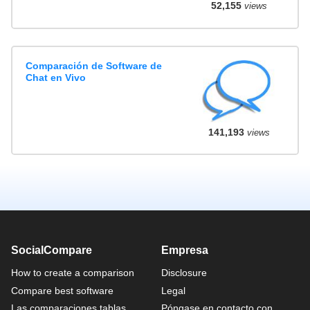
52,155
views
Comparación de Software de
Chat en Vivo
141,193
views
SocialCompare
Empresa
How to create a comparison
Disclosure
Compare best software
Legal
Las comparaciones tablas
Póngase en contacto con