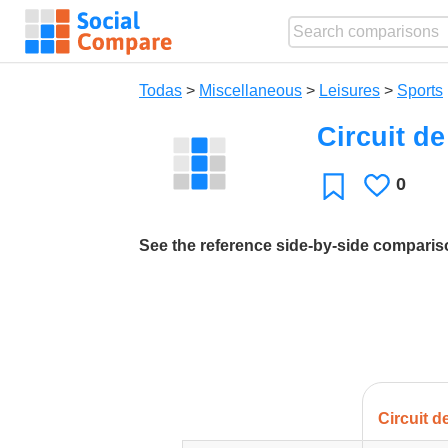
Todas
>
Miscellaneous
>
Leisures
>
Sports
Circuit de
0
Le
Favoritos
gusta
See the reference side-by-side compari
Circuit d