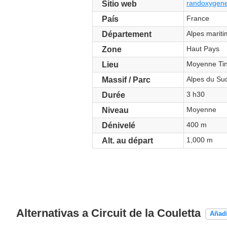
randoxygene.
Sitio web
France
País
Alpes marit
Département
Haut Pays
Zone
Moyenne Tin
Lieu
Alpes du Su
Massif / Parc
3 h30
Durée
Moyenne
Niveau
400 m
Dénivelé
1,000 m
Alt. au départ
Alternativas a Circuit de la Couletta
Añadi