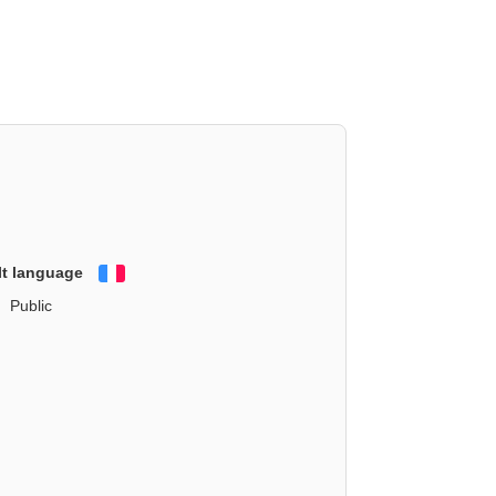
lt language
Français
Public