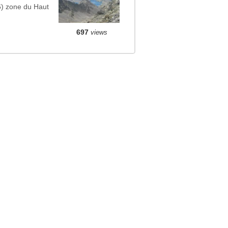
6) zone du Haut
697
views