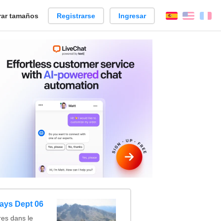
ar tamaños
Registrarse
Ingresar
Español
Englis
Fr
ays Dept 06
es dans le