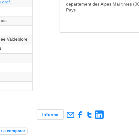
org/...
département des Alpes Maritimes (0
Pays
imes
ée Valdeblore
d
Informe
r a comparar