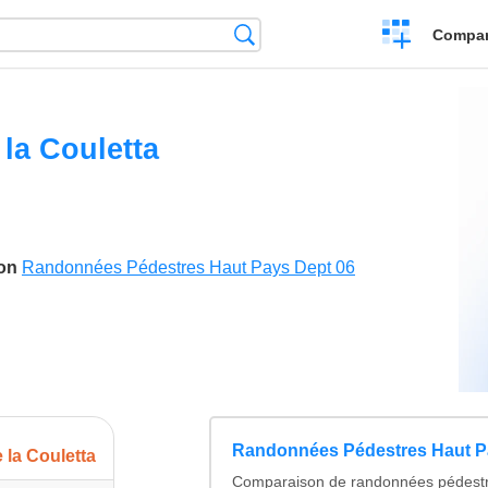
Crear
Búsqueda
Compar
una
comparación
 la Couletta
son
Randonnées Pédestres Haut Pays Dept 06
Randonnées Pédestres Haut P
e la Couletta
Comparaison de randonnées pédestr