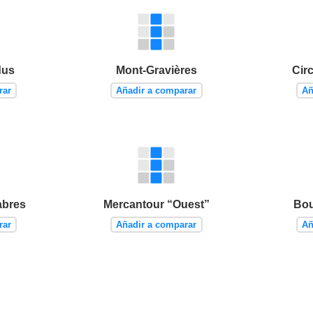
dus
Mont-Gravières
Circ
rar
Añadir a comparar
Añ
abres
Mercantour “Ouest”
Bou
rar
Añadir a comparar
Añ