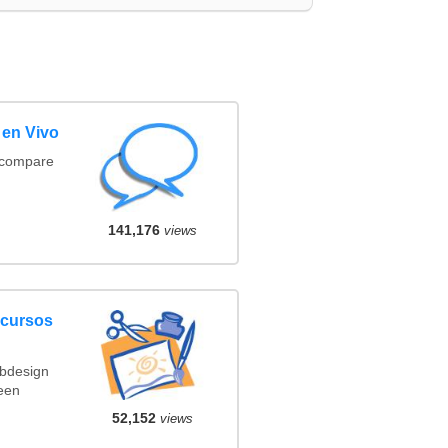
 en Vivo
(compare
141,176
views
ncursos
ebdesign
een
52,152
views