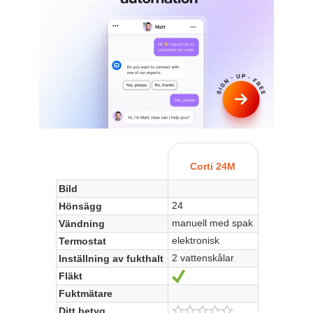
Corti 24M
Bild
24
Hönsägg
manuell med spak
Vändning
elektronisk
Termostat
2 vattenskålar
Inställning av fukthalt
Fläkt
Sí
Fuktmätare
Ditt betyg