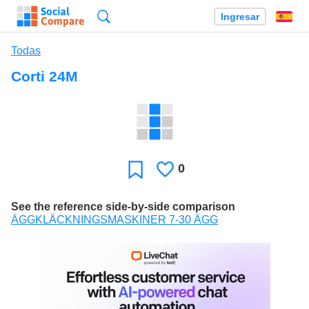
Búsqueda
Ingresar
Es
Todas
Corti 24M
0
Le
Favoritos
gusta
See the reference side-by-side comparison
ÄGGKLÄCKNINGSMASKINER 7-30 ÄGG