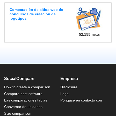
Comparación de sitios web de
concursos de creación de
logotipos
52,155
views
SocialCompare
Empresa
How to create a comparison
Disclosure
Compare best software
Legal
Las comparaciones tablas
Póngase en contacto con
Conversor de unidades
Size comparison