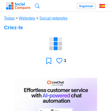
Búsqueda
Ingresar
Es
Todas
>
Websites
>
Social networks
Criez-le
1
Le
Favoritos
gusta