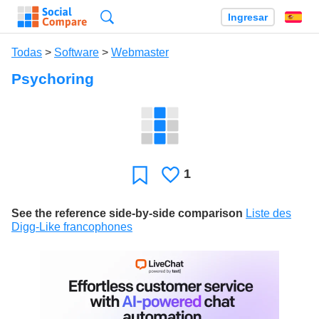
Búsqueda
Ingresar
Es
Todas
>
Software
>
Webmaster
Psychoring
1
Le
Favoritos
gusta
See the reference side-by-side comparison
Liste des
Digg-Like francophones