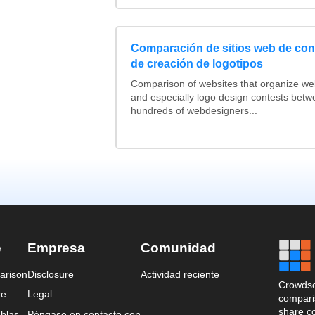
Comparación de sitios web de co
de creación de logotipos
Comparison of websites that organize w
and especially logo design contests betw
hundreds of webdesigners...
e
Empresa
Comunidad
arison
Disclosure
Actividad reciente
Crowdso
re
Legal
comparis
share c
blas
Póngase en contacto con