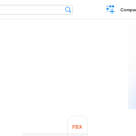
Crear
Búsqueda
Compar
una
comparación
FBX