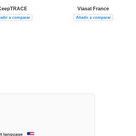
KeepTRACE
Viasat France
adir a comparar
Añadir a comparar
lt language
English