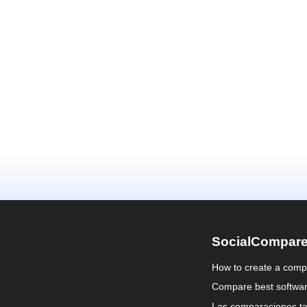
SocialCompar
How to create a comp
Compare best softwa
Las comparaciones ta