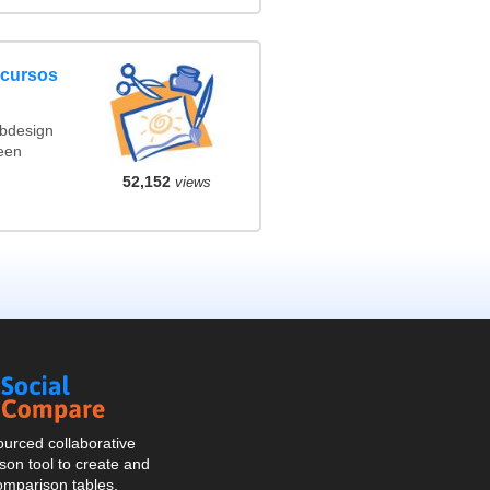
ncursos
ebdesign
een
52,152
views
Social
Compare
urced collaborative
on tool to create and
omparison tables.