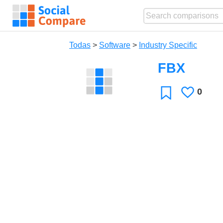
Todas
>
Software
>
Industry Specific
FBX
0
Le
Favoritos
gusta