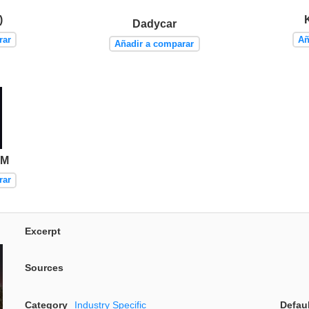
)
Dadycar
rar
Añ
Añadir a comparar
EM
rar
Excerpt
Sources
Category
Industry Specific
Defau