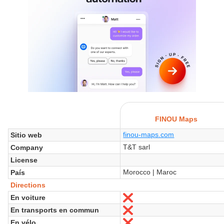
FINOU Maps
finou-maps.com
Sitio web
T&T sarl
Company
License
Morocco | Maroc
País
Directions
En voiture
No
En transports en commun
No
En vélo
No