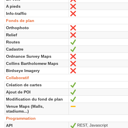
A pieds
No
Info-traffic
No
Fonds de plan
Orthophoto
No
Relief
No
Routes
Sí
Cadastre
Sí
Ordnance Survey Maps
No
Collins Bartholomew Maps
No
Birdseye Imagery
No
Collaboratif
Création de cartes
Sí
Ajout de POI
Sí
Modification du fond de plan
Sí
Venue Maps (Malls,
-
stadiums...)
Programmation
REST, Javascript
API
Sí