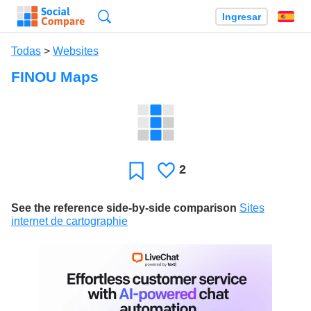
Búsqueda
Ingresar
Es
Todas
>
Websites
FINOU Maps
2
Le
Favoritos
gusta
See the reference side-by-side comparison
Sites
internet de cartographie