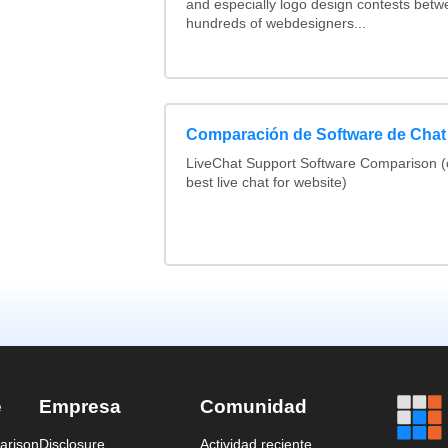
and especially logo design contests betw
hundreds of webdesigners...
Comparación de Software de Chat
LiveChat Support Software Comparison 
best live chat for website)
e
Empresa
Comunidad
arison
Disclosure
Actividad reciente