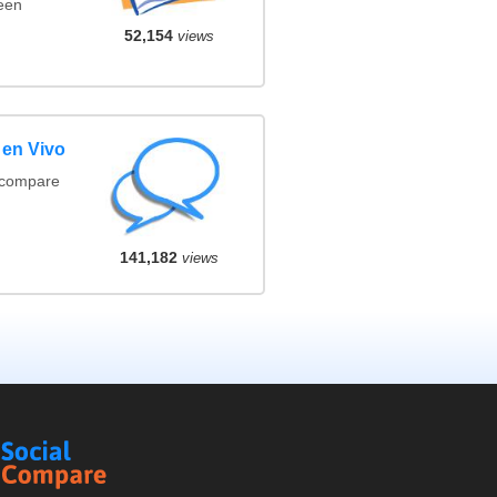
een
52,154
views
 en Vivo
(compare
141,182
views
Social
Compare