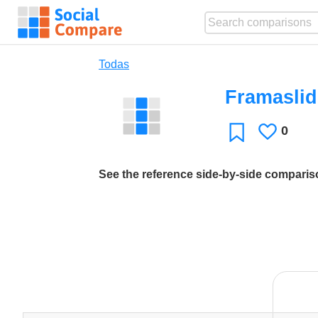
Todas
Framaslid
0
Le
Favoritos
gusta
See the reference side-by-side compari