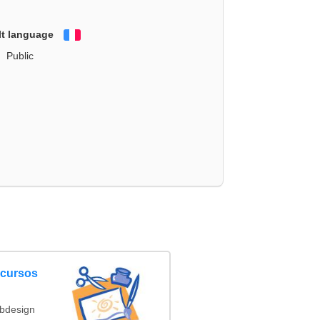
lt language
Français
Public
ncursos
ebdesign