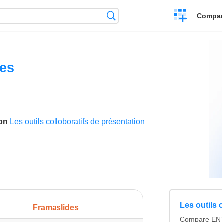
Crear
Búsqueda
Compar
una
comparación
es
son
Les outils colloboratifs de présentation
Les outils 
Framaslides
Compare ENT