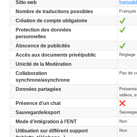
framasli
Sitio web
Français
Nombre de traductions possibles
Sí
Création de compte obligatoire
Sí
Protection des données
personnelles
Sí
Abscence de publicités
Réglage P
Accès aux documents privé/public
Unicité de la Modération
Pas de c
Collaboration
synchrone/asynchrone
Présentat
Données partagées
vidéos, e
No
Présence d'un chat
Sauvegar
Sauvegarde/export
Non
Mode d'intégration à l'ENT
Non
Utilisation sur différent support