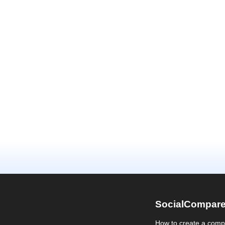
SocialCompar
How to create a comp