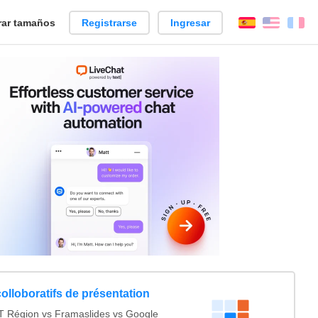
ar tamaños
Registrarse
Ingresar
Español
Englis
Fr
colloboratifs de présentation
 Région vs Framaslides vs Google