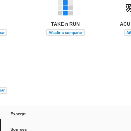
TAKE n RUN
ACUR
rar
Añadir a comparar
Añ
rar
Excerpt
Sources