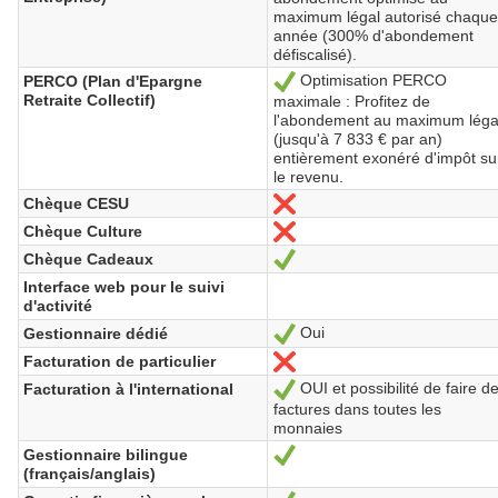
maximum légal autorisé chaqu
année (300% d'abondement
défiscalisé).
Optimisation PERCO
PERCO (Plan d'Epargne
Sí
Retraite Collectif)
maximale : Profitez de
l'abondement au maximum léga
(jusqu'à 7 833 € par an)
entièrement exonéré d'impôt su
le revenu.
Chèque CESU
No
Chèque Culture
No
Chèque Cadeaux
Sí
Interface web pour le suivi
d'activité
Oui
Gestionnaire dédié
Sí
Facturation de particulier
No
OUI et possibilité de faire d
Facturation à l'international
Sí
factures dans toutes les
monnaies
Gestionnaire bilingue
Sí
(français/anglais)