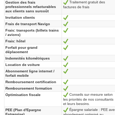
Traitement gratuit des
Gestion des frais
Sí
professionnels refacturables
factures de frais
aux clients sans surcoût
Invitation clients
Sí
Frais de transport Navigo
Sí
Frais: transports (billets trains
Sí
/ avions)
Frais: hôtel
Sí
Forfait pour grand
Sí
déplacement
Indemnités kilométriques
Sí
Location de voiture
Sí
Abonnement ligne internet /
Sí
forfait mobile
Remboursement certification
Sí
Remboursement formation
Sí
Conseils sur-mesure selon
Optimisation fiscale
Sí
les priorités de nos consultants
et leurs besoins.
Épargne salariale : PEE ave
PEE (Plan d'Epargne
Sí
Entreprise)
abondement optimisé au