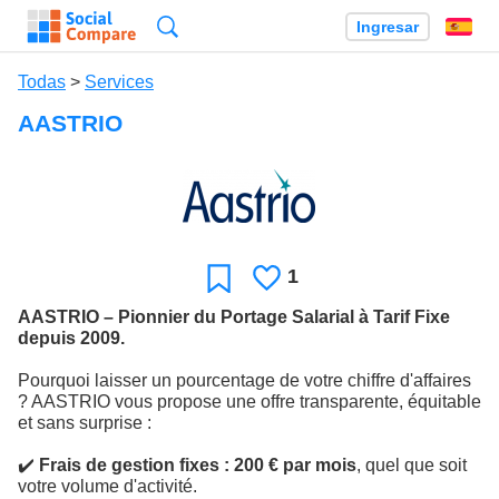
Búsqueda
Ingresar
Es
Todas
>
Services
AASTRIO
1
Le
Favoritos
gusta
AASTRIO – Pionnier du Portage Salarial à Tarif Fixe
depuis 2009.
Pourquoi laisser un pourcentage de votre chiffre d'affaires
? AASTRIO vous propose une offre transparente, équitable
et sans surprise :
✔️
Frais de gestion fixes : 200 € par mois
, quel que soit
votre volume d'activité.