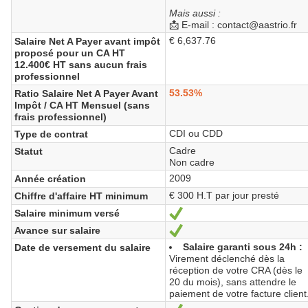
Mais aussi :
📩 E-mail : contact@aastrio.fr
€ 6,637.76
Salaire Net A Payer avant impôt
proposé pour un CA HT
12.400€ HT sans aucun frais
professionnel
53.53%
Ratio Salaire Net A Payer Avant
Impôt / CA HT Mensuel (sans
frais professionnel)
CDI ou CDD
Type de contrat
Cadre
Statut
Non cadre
2009
Année création
€ 300 H.T par jour presté
Chiffre d'affaire HT minimum
Salaire minimum versé
Sí
Avance sur salaire
Sí
Salaire garanti sous 24h :
Date de versement du salaire
Virement déclenché dès la
réception de votre CRA (dès le
20 du mois), sans attendre le
paiement de votre facture client