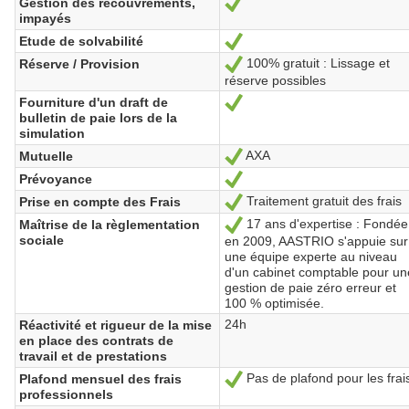
Gestion des recouvrements,
Sí
impayés
Etude de solvabilité
Sí
100% gratuit : Lissage et
Réserve / Provision
Sí
réserve possibles
Fourniture d'un draft de
Sí
bulletin de paie lors de la
simulation
AXA
Mutuelle
Sí
Prévoyance
Sí
Traitement gratuit des frais
Prise en compte des Frais
Sí
17 ans d'expertise : Fondée
Maîtrise de la règlementation
Sí
sociale
en 2009, AASTRIO s'appuie sur
une équipe experte au niveau
d'un cabinet comptable pour un
gestion de paie zéro erreur et
100 % optimisée.
24h
Réactivité et rigueur de la mise
en place des contrats de
travail et de prestations
Pas de plafond pour les frai
Plafond mensuel des frais
Sí
professionnels