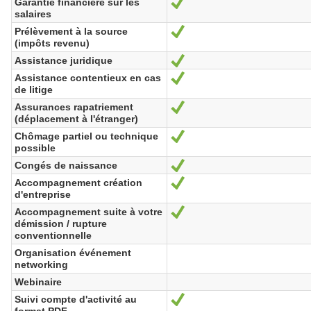
Garantie financière sur les
Sí
salaires
Prélèvement à la source
Sí
(impôts revenu)
Assistance juridique
Sí
Assistance contentieux en cas
Sí
de litige
Assurances rapatriement
Sí
(déplacement à l'étranger)
Chômage partiel ou technique
Sí
possible
Congés de naissance
Sí
Accompagnement création
Sí
d'entreprise
Accompagnement suite à votre
Sí
démission / rupture
conventionnelle
Organisation événement
networking
Webinaire
Suivi compte d'activité au
Sí