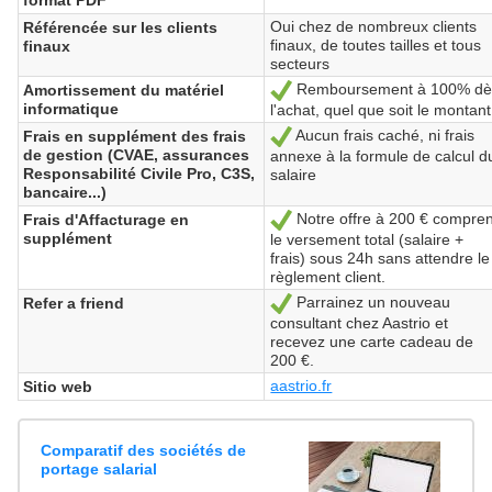
format PDF
Oui chez de nombreux clients
Référencée sur les clients
finaux, de toutes tailles et tous
finaux
secteurs
Remboursement à 100% dè
Amortissement du matériel
Sí
informatique
l'achat, quel que soit le montant
Aucun frais caché, ni frais
Frais en supplément des frais
Sí
de gestion (CVAE, assurances
annexe à la formule de calcul d
Responsabilité Civile Pro, C3S,
salaire
bancaire...)
Notre offre à 200 € compre
Frais d'Affacturage en
Sí
supplément
le versement total (salaire +
frais) sous 24h sans attendre le
règlement client.
Parrainez un nouveau
Refer a friend
Sí
consultant chez Aastrio et
recevez une carte cadeau de
200 €.
aastrio.fr
Sitio web
Comparatif des sociétés de
portage salarial