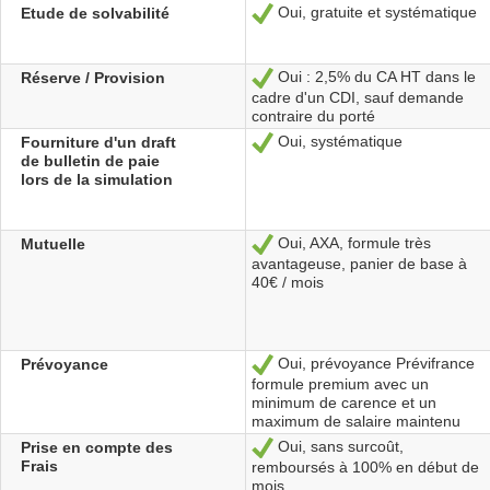
Oui, gratuite et systématique
Etude de solvabilité
Sí
Oui : 2,5% du CA HT dans le
Réserve / Provision
Sí
cadre d'un CDI, sauf demande
contraire du porté
Oui, systématique
Fourniture d'un draft
Sí
de bulletin de paie
lors de la simulation
Oui, AXA, formule très
Mutuelle
Sí
avantageuse, panier de base à
40€ / mois
Oui, prévoyance Prévifrance
Prévoyance
Sí
formule premium avec un
minimum de carence et un
maximum de salaire maintenu
Oui, sans surcoût,
Prise en compte des
Sí
Frais
remboursés à 100% en début de
mois