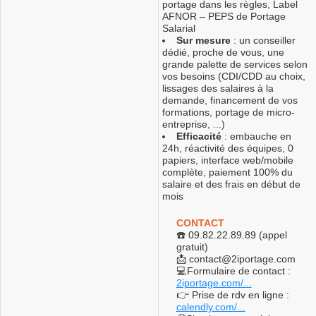
portage dans les règles, Label
AFNOR – PEPS de Portage
Salarial
Sur mesure
: un conseiller
dédié, proche de vous, une
grande palette de services selon
vos besoins (CDI/CDD au choix,
lissages des salaires à la
demande, financement de vos
formations, portage de micro-
entreprise, ...)
Efficacité
: embauche en
24h, réactivité des équipes, 0
papiers, interface web/mobile
complète, paiement 100% du
salaire et des frais en début de
mois
CONTACT
☎️ 09.82.22.89.89 (appel
gratuit)
📩 contact@2iportage.com
💻Formulaire de contact :
2iportage.com/...
👉 Prise de rdv en ligne :
calendly.com/...