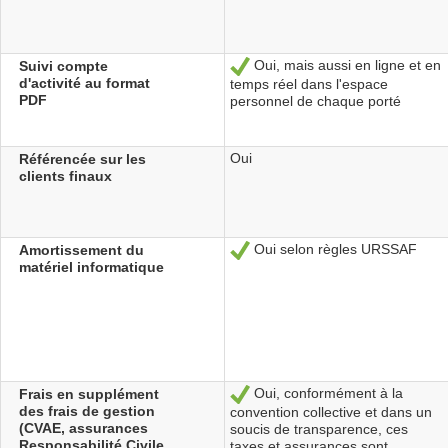
Oui, mais aussi en ligne et en
Suivi compte
Sí
d'activité au format
temps réel dans l'espace
PDF
personnel de chaque porté
Oui
Référencée sur les
clients finaux
Oui selon règles URSSAF
Amortissement du
Sí
matériel informatique
Oui, conformément à la
Frais en supplément
Sí
des frais de gestion
convention collective et dans un
(CVAE, assurances
soucis de transparence, ces
Responsabilité Civile
taxes et assurances sont