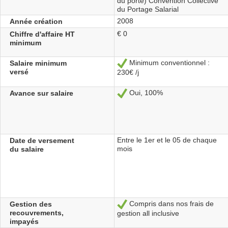
du porté) Convention Collective
du Portage Salarial
2008
Année création
€ 0
Chiffre d'affaire HT
minimum
Minimum conventionnel :
Salaire minimum
Sí
versé
230€ /j
Oui, 100%
Avance sur salaire
Sí
Entre le 1er et le 05 de chaque
Date de versement
mois
du salaire
Compris dans nos frais de
Gestion des
Sí
recouvrements,
gestion all inclusive
impayés