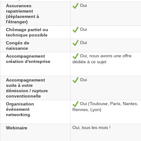
Oui
Assurances
Sí
rapatriement
(déplacement à
l'étranger)
Oui
Chômage partiel ou
Sí
technique possible
Oui
Congés de
Sí
naissance
Oui, nous avons une offre
Accompagnement
Sí
création d'entreprise
dédiée à ce sujet
Oui
Accompagnement
Sí
suite à votre
démission / rupture
conventionnelle
Oui (Toulouse, Paris, Nantes,
Organisation
Sí
événement
Rennes, Lyon)
networking
Oui, tous les mois !
Webinaire