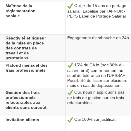
Oui, + de 15 ans de portage
Maîtrise de la
Sí
règlementation
salarial, Labelisé par l'AFNOR -
sociale
PEPS Label de Portage Salarial
Engagement d'embauche en 24h
Réactivité et rigueur
de la mise en place
des contrats de
travail et de
prestations
15% du CA ht (soit 30% du
Plafond mensuel des
Sí
frais professionnels
salaire brut) conformément au
seuil de tolérance de l'URSSAF.
Possibilité de lisser sur plusieurs
mois en cas de dépassement.
Oui, nous n'appliquons pas
Gestion des frais
Sí
professionnels
de frais de gestion sur les frais
refacturables aux
refacturables
clients sans surcoût
Oui 100% sur justificatif
Invitation clients
Sí