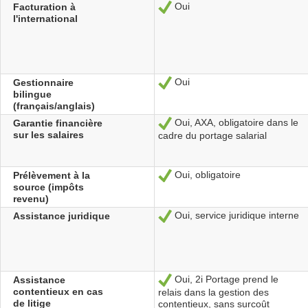
Oui
Facturation à
Sí
l'international
Oui
Gestionnaire
Sí
bilingue
(français/anglais)
Oui, AXA, obligatoire dans le
Garantie financière
Sí
sur les salaires
cadre du portage salarial
Oui, obligatoire
Prélèvement à la
Sí
source (impôts
revenu)
Oui, service juridique interne
Assistance juridique
Sí
Oui, 2i Portage prend le
Assistance
Sí
contentieux en cas
relais dans la gestion des
de litige
contentieux, sans surcoût