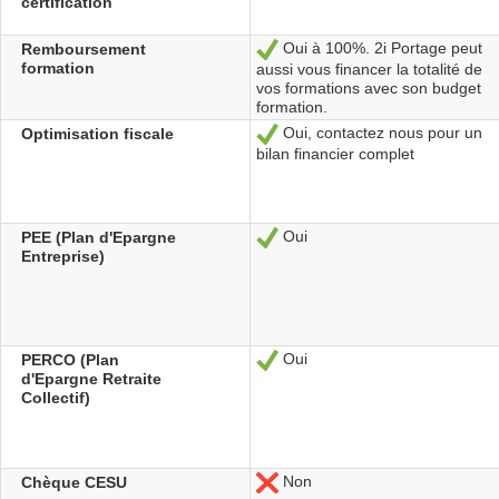
certification
Oui à 100%. 2i Portage peut
Remboursement
Sí
formation
aussi vous financer la totalité de
vos formations avec son budget
formation.
Oui, contactez nous pour un
Optimisation fiscale
Sí
bilan financier complet
Oui
PEE (Plan d'Epargne
Sí
Entreprise)
Oui
PERCO (Plan
Sí
d'Epargne Retraite
Collectif)
Non
Chèque CESU
No