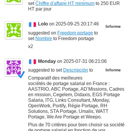
set
Chiffre d'affaire HT minimum
to
250 EUR
HT par jour
Lolo
on 2025-09-25 20:17:46
Informe
suggested on
Freedom portage
to
set
Nombre
to
Freedom portage
x2
Monday
on 2025-07-31 06:21:06
suggested to set
Descripción
to
Informe
Comparatif des meilleures
sociétés de portage salarial en France :
AASTRIO, ABC Portage, AD’Missions, Cadres
en mission, Cegelem, Didaxis, EGS Portage
Salaria, ITG, Links Consultant, Monday,
OpenWork, Portify, Régie Portage, RH
Solutions, STA Portage, Umalis, WATT
Portage, We Are Portage et Weepo.
Plus de 70 critères pour bien choisir sa société
de portage salarial en fonction de vos