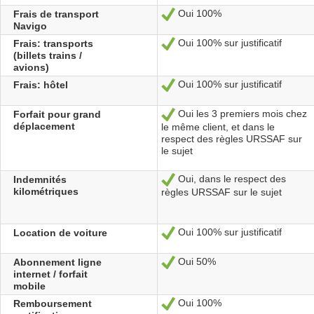
Oui 100%
Frais de transport
Sí
Navigo
Oui 100% sur justificatif
Frais: transports
Sí
(billets trains /
avions)
Oui 100% sur justificatif
Frais: hôtel
Sí
Oui les 3 premiers mois chez
Forfait pour grand
Sí
déplacement
le même client, et dans le
respect des règles URSSAF sur
le sujet
Oui, dans le respect des
Indemnités
Sí
kilométriques
règles URSSAF sur le sujet
Oui 100% sur justificatif
Location de voiture
Sí
Oui 50%
Abonnement ligne
Sí
internet / forfait
mobile
Oui 100%
Remboursement
Sí