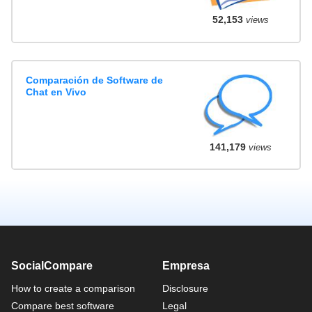
52,153
views
Comparación de Software de
Chat en Vivo
141,179
views
SocialCompare
Empresa
How to create a comparison
Disclosure
Compare best software
Legal