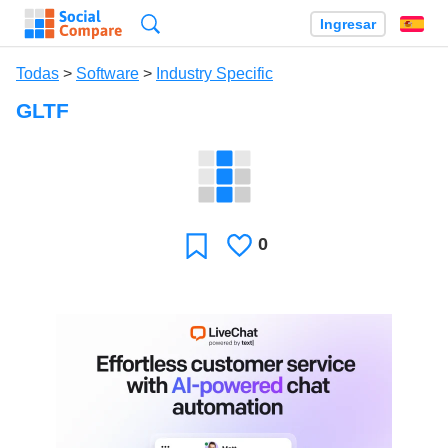
Búsqueda
Ingresar
Es
Todas
>
Software
>
Industry Specific
GLTF
0
Le
Favoritos
gusta