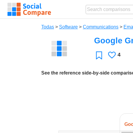
Todas
>
Software
>
Communications
>
Ema
Google G
4
Le
Favoritos
gusta
See the reference side-by-side compari
Goo