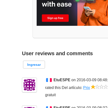
User reviews and comments
Ingresar
EtuESPE
on 2016-03-09 08:48
rated this
Del artículo
:
Prix
gratuit
EtuESPE
on 2016-03-09 08:37