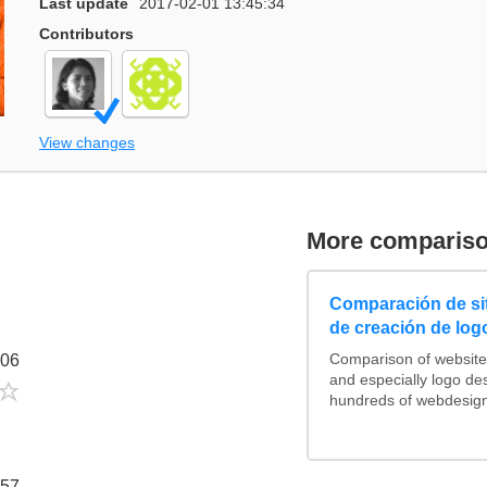
Last update
2017-02-01 13:45:34
Contributors
View changes
More comparis
Comparación de si
de creación de log
:06
Comparison of website
and especially logo de
1/5
hundreds of webdesign
:57