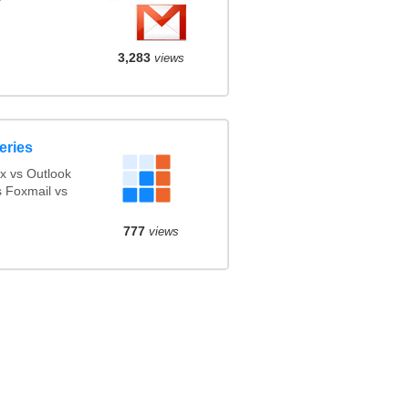
3,283
views
eries
x vs Outlook
 Foxmail vs
777
views