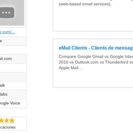
(web-based email services).
.com/...
e
eMail Clients - Clients de messag
Compare Google Gmail vs Google Inbo
il.com
2016 vs Outlook.com vs Thunderbird vs
Apple Mail...
alk
labs
ogle Voice
5.0/5
ficaciones