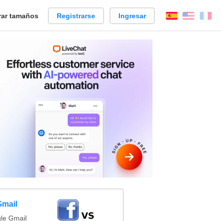
ar tamaños
Registrarse
Ingresar
Español
Englis
Fr
Gmail
le Gmail