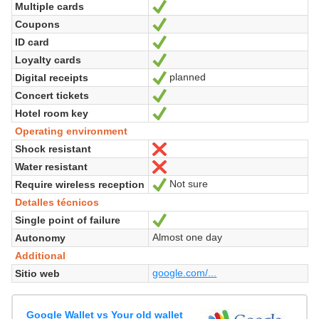
Multiple cards
Sí
Coupons
Sí
ID card
Sí
Loyalty cards
Sí
planned
Digital receipts
Sí
Concert tickets
Sí
Hotel room key
Sí
Operating environment
Shock resistant
No
Water resistant
No
Not sure
Require wireless reception
Sí
Detalles técnicos
Single point of failure
Sí
Almost one day
Autonomy
Additional
google.com/...
Sitio web
Google Wallet vs Your old wallet