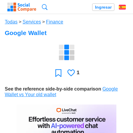
Búsqueda
Ingresar
Es
Todas
>
Services
>
Finance
Google Wallet
1
Le
Favoritos
gusta
See the reference side-by-side comparison
Google
Wallet vs Your old wallet