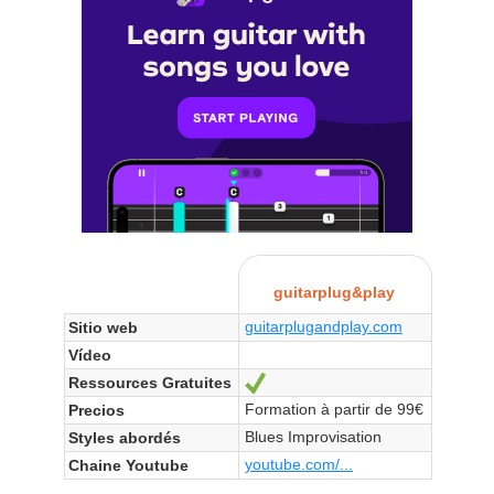
guitarplug&play
guitarplugandplay.com
Sitio web
Vídeo
Ressources Gratuites
Sí
Formation à partir de 99€
Precios
Blues Improvisation
Styles abordés
youtube.com/...
Chaine Youtube