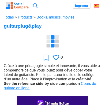
Búsqueda
Ingresar
Es
Todas
>
Products
>
Books, musics, movies
guitarplug&play
0
Le
Favoritos
gusta
Grâce à une pédagogie simple et innovante, il vous aide à
comprendre ce que vous jouez pour développer votre
talent de guitariste. Fini le par cœur inutile et le solfège
d’un autre âge. Place à l’improvisation et la créativité.
See the reference side-by-side comparison
Cours de
guitare en ligne