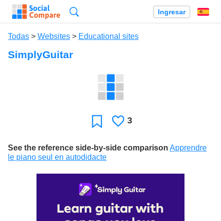
Búsqueda
Ingresar
Es
Todas
>
Websites
>
Educational sites
SimplyGuitar
3
Le
Favoritos
gusta
See the reference side-by-side comparison
Apprendre
le piano seul en autodidacte