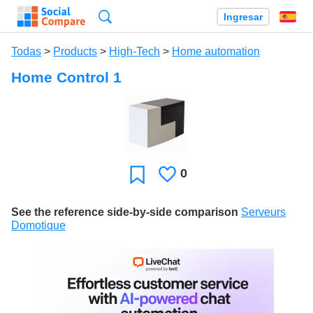
Búsqueda
Ingresar
Es
Todas
>
Products
>
High-Tech
>
Home automation
Home Control 1
0
Le
Favoritos
gusta
See the reference side-by-side comparison
Serveurs
Domotique