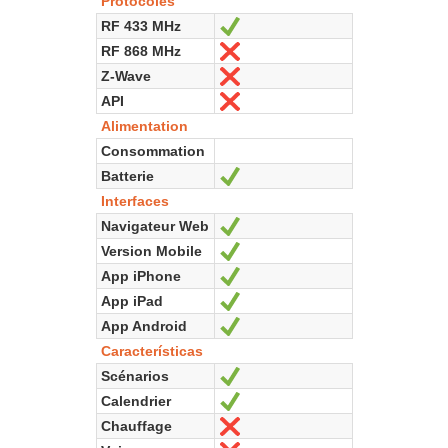
Protocoles
RF 433 MHz
Sí
RF 868 MHz
No
Z-Wave
No
API
No
Alimentation
Consommation
Batterie
Sí
Interfaces
Navigateur Web
Sí
Version Mobile
Sí
App iPhone
Sí
App iPad
Sí
App Android
Sí
Características
Scénarios
Sí
Calendrier
Sí
Chauffage
No