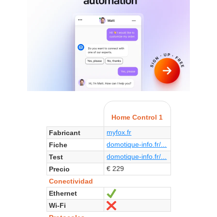
Home Control 1
myfox.fr
Fabricant
domotique-info.fr/...
Fiche
domotique-info.fr/...
Test
€ 229
Precio
Conectividad
Ethernet
Sí
Wi-Fi
No