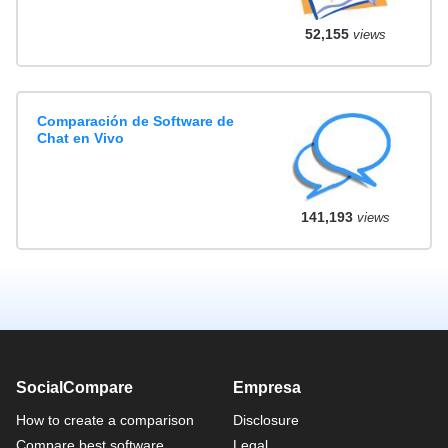
52,155
views
Comparación de Software de
Chat en Vivo
141,193
views
SocialCompare
Empresa
How to create a comparison
Disclosure
Compare best software
Legal