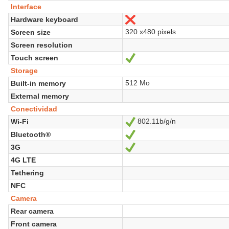
Interface
Hardware keyboard
No
320 x480 pixels
Screen size
Screen resolution
Touch screen
Sí
Storage
512 Mo
Built-in memory
External memory
Conectividad
802.11b/g/n
Wi-Fi
Sí
Bluetooth®
Sí
3G
Sí
4G LTE
Tethering
NFC
Camera
Rear camera
Front camera