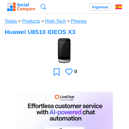
Búsqueda
Ingresar
Es
Todas
>
Products
>
High-Tech
>
Phones
Huawei U8510 IDEOS X3
0
Le
Favoritos
gusta