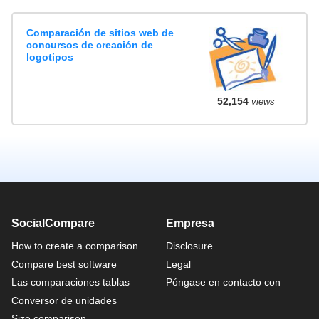
Comparación de sitios web de
concursos de creación de
logotipos
52,154
views
SocialCompare
Empresa
How to create a comparison
Disclosure
Compare best software
Legal
Las comparaciones tablas
Póngase en contacto con
Conversor de unidades
Size comparison