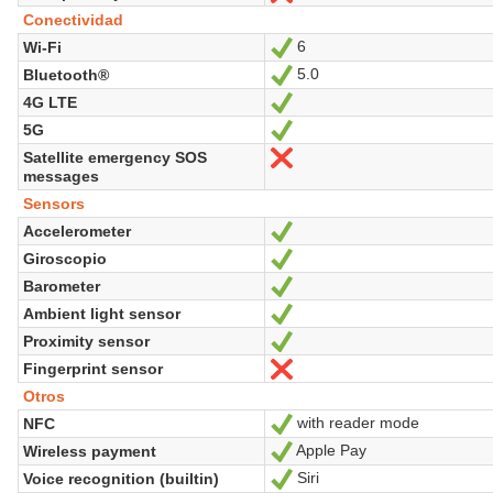
Conectividad
6
Wi-Fi
Sí
5.0
Bluetooth®
Sí
4G LTE
Sí
5G
Sí
Satellite emergency SOS
No
messages
Sensors
Accelerometer
Sí
Giroscopio
Sí
Barometer
Sí
Ambient light sensor
Sí
Proximity sensor
Sí
Fingerprint sensor
No
Otros
with reader mode
NFC
Sí
Apple Pay
Wireless payment
Sí
Siri
Voice recognition (builtin)
Sí