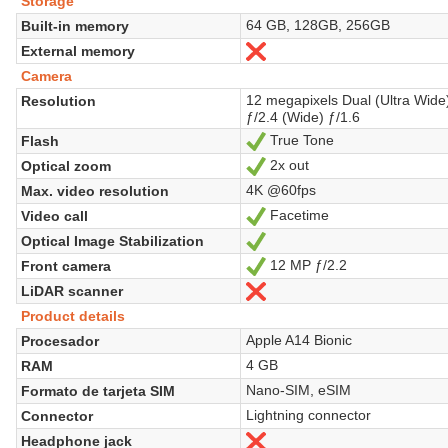
Storage
64 GB, 128GB, 256GB
Built-in memory
External memory
No
Camera
12 megapixels Dual (Ultra Wide
Resolution
ƒ/2.4 (Wide) ƒ/1.6
True Tone
Flash
Sí
2x out
Optical zoom
Sí
4K @60fps
Max. video resolution
Facetime
Video call
Sí
Optical Image Stabilization
Sí
12 MP ƒ/2.2
Front camera
Sí
LiDAR scanner
No
Product details
Apple A14 Bionic
Procesador
4 GB
RAM
Nano-SIM, eSIM
Formato de tarjeta SIM
Lightning connector
Connector
Headphone jack
No