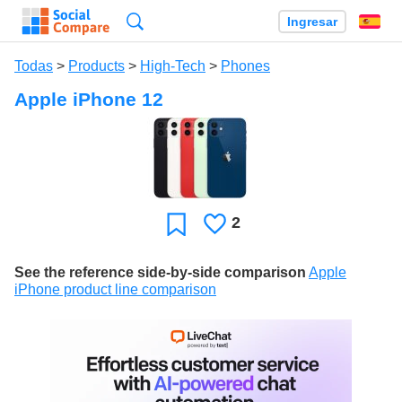
Búsqueda
Ingresar
Es
Todas
>
Products
>
High-Tech
>
Phones
Apple iPhone 12
2
Le
Favoritos
gusta
See the reference side-by-side comparison
Apple
iPhone product line comparison