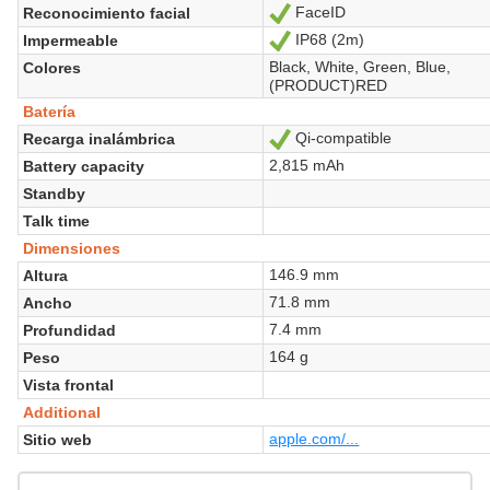
FaceID
Reconocimiento facial
Sí
IP68 (2m)
Impermeable
Sí
Black, White, Green, Blue,
Colores
(PRODUCT)RED
Batería
Qi-compatible
Recarga inalámbrica
Sí
2,815 mAh
Battery capacity
Standby
Talk time
Dimensiones
146.9 mm
Altura
71.8 mm
Ancho
7.4 mm
Profundidad
164 g
Peso
Vista frontal
Additional
apple.com/...
Sitio web