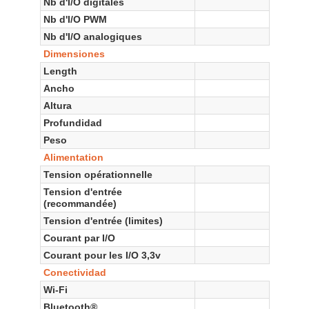
Nb d'I/O digitales
Nb d'I/O PWM
Nb d'I/O analogiques
Dimensiones
Length
Ancho
Altura
Profundidad
Peso
Alimentation
Tension opérationnelle
Tension d'entrée
(recommandée)
Tension d'entrée (limites)
Courant par I/O
Courant pour les I/O 3,3v
Conectividad
Wi-Fi
Bluetooth®