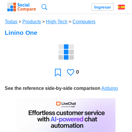
Búsqueda
Ingresar
Es
Todas
>
Products
>
High-Tech
>
Computers
Linino One
0
Le
Favoritos
gusta
See the reference side-by-side comparison
Arduino