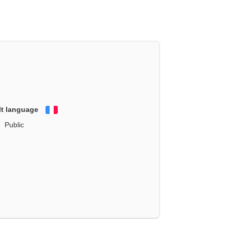
lt language
Français
Public