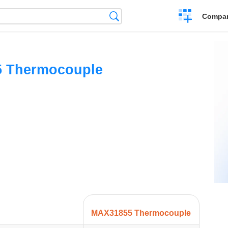
Crear
Búsqueda
Compar
una
comparación
 Thermocouple
MAX31855 Thermocouple