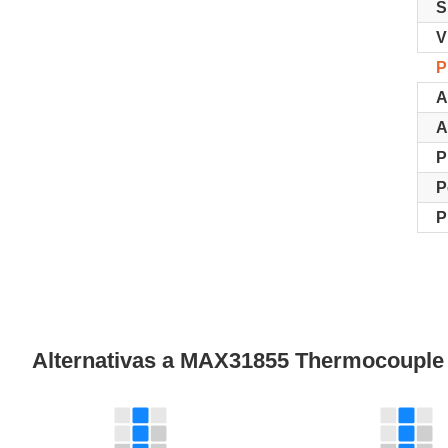
S
V
P
A
A
P
P
P
Alternativas a MAX31855 Thermocoupl