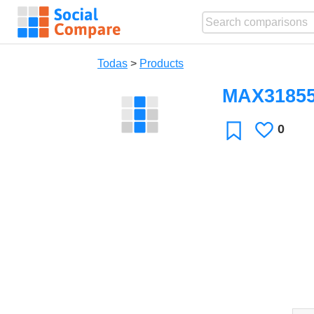
Todas
>
Products
MAX31855
0
Le
Favoritos
gusta