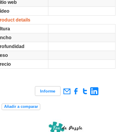
itio web
ídeo
roduct details
ltura
ncho
rofundidad
eso
recio
Informe
e
Añadir a comparar