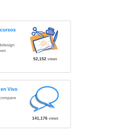
ncursos
ebdesign
een
52,152
views
 en Vivo
(compare
141,176
views