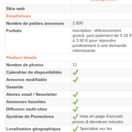
Sitio web
Estadísticas
2,600
Nombre de petites annonces
inscription, référencement
Forfaits
gratuit, puis paiement de 0.16 €
à 3.50 € pour répondre
positivement à une demande
intéressante.
Product details
11
Nombre de photos
Calendrier de disponibilités
Sí
Annonce modifiable
Sí
Garantie
Alertes email / Newsletter
Sí
Annonces favorites
Sí
Diffusion multi-sites
Sí
mise en page d'accueil,
Système de Promotions
Sí
promo & dernières minutes
Spécialisé sur les
Localisation géographique
Sí