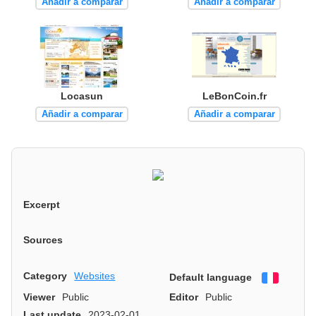
Añadir a comparar
Añadir a comparar
Locasun
LeBonCoin.fr
Añadir a comparar
Añadir a comparar
Excerpt
Sources
Category
Websites
Default language
Françai
Viewer
Public
Editor
Public
Last update
2023-02-01