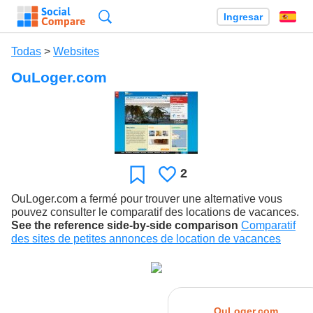
Búsqueda
Ingresar
Es
Todas
>
Websites
OuLoger.com
2
Le
Favoritos
gusta
OuLoger.com a fermé pour trouver une alternative vous
pouvez consulter le comparatif des locations de vacances.
See the reference side-by-side comparison
Comparatif
des sites de petites annonces de location de vacances
OuLoger.com