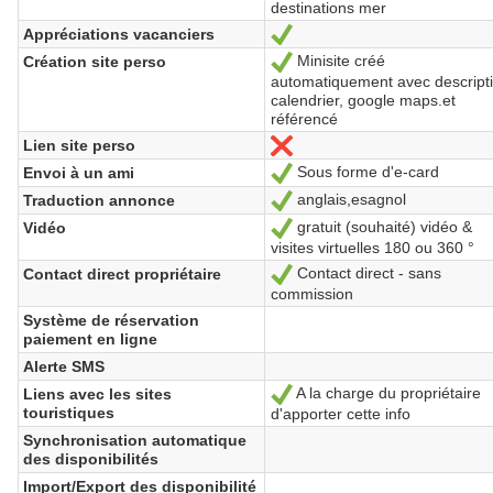
destinations mer
Appréciations vacanciers
Sí
Minisite créé
Création site perso
Sí
automatiquement avec descripti
calendrier, google maps.et
référencé
Lien site perso
No
Sous forme d'e-card
Envoi à un ami
Sí
anglais,esagnol
Traduction annonce
Sí
gratuit (souhaité) vidéo &
Vidéo
Sí
visites virtuelles 180 ou 360 °
Contact direct - sans
Contact direct propriétaire
Sí
commission
Système de réservation
paiement en ligne
Alerte SMS
A la charge du propriétaire
Liens avec les sites
Sí
touristiques
d'apporter cette info
Synchronisation automatique
des disponibilités
Import/Export des disponibilité