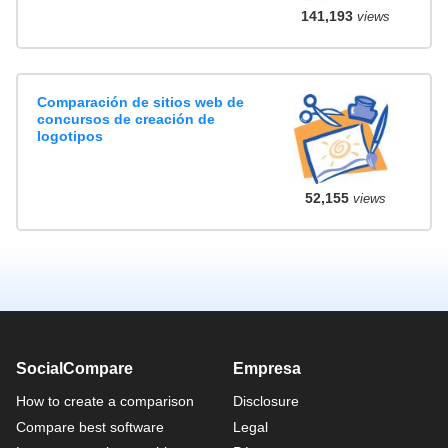
141,193
views
Comparación de sitios web de
concursos de creación de
logotipos
52,155
views
SocialCompare
Empresa
How to create a comparison
Disclosure
Compare best software
Legal