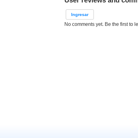
User reviews and com
Ingresar
No comments yet. Be the first to l