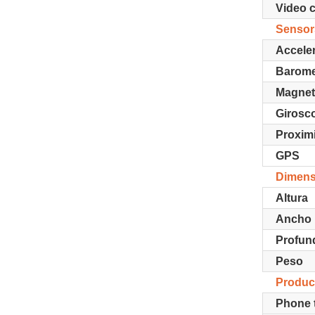
Video c
Sensor
Accele
Barome
Magnet
Girosc
Proxim
GPS
Dimens
Altura
Ancho
Profun
Peso
Product
Phone 