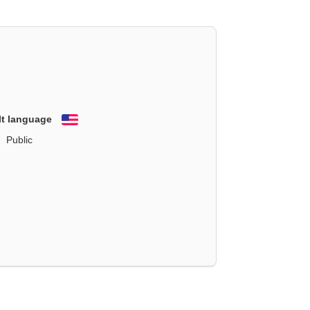
lt language
English
Public