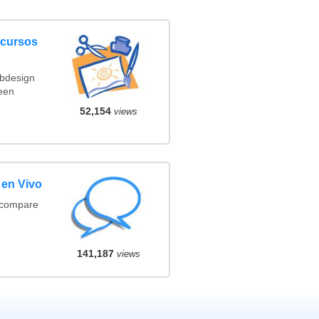
ncursos
ebdesign
een
52,154
views
 en Vivo
(compare
141,187
views