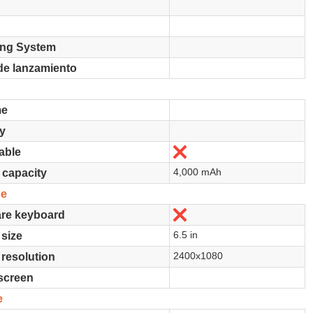
ing System
de lanzamiento
me
y
No
able
4,000 mAh
 capacity
ce
No
re keyboard
6.5 in
size
2400x1080
resolution
screen
e