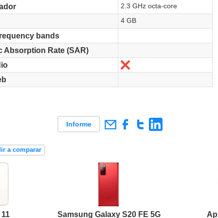
2.3 GHz octa-core
ador
4 GB
frequency bands
c Absorption Rate (SAR)
No
io
eb
Informe
ir a comparar
 11
Samsung Galaxy S20 FE 5G
Ap