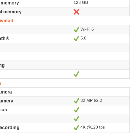
128 GB
n memory
No
al memory
ividad
Wi-Fi 6
Sí
5.0
Sí
oth®
ng
Sí
a
amera
32 MP f/2.2
Sí
camera
Sí
cus
Sí
4K @120 fps
Sí
recording