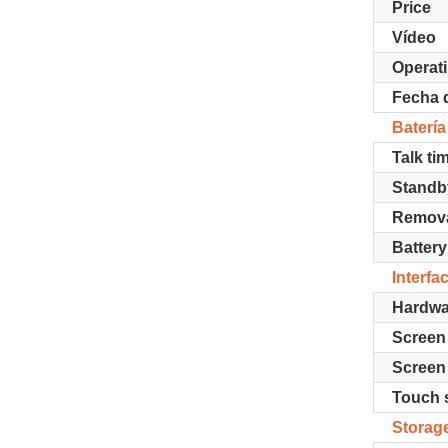
Price
Vídeo
Operat
Fecha 
Batería
Talk ti
Standb
Remov
Battery
Interfa
Hardwa
Screen 
Screen 
Touch 
Storag