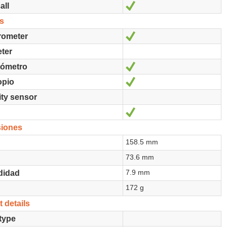
Sí
all
s
Sí
rometer
ter
Sí
ómetro
Sí
opio
ity sensor
Sí
iones
158.5 mm
73.6 mm
7.9 mm
didad
172 g
 details
type