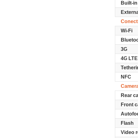
Built-i
Extern
Conect
Wi-Fi
Blueto
3G
4G LTE
Tetheri
NFC
Camer
Rear c
Front 
Autofo
Flash
Video 