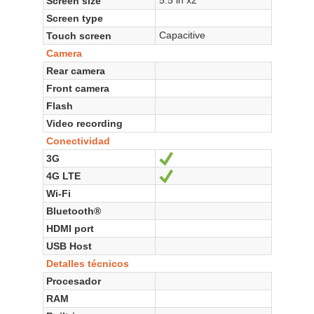
Screen size
Screen type
Capacitive
Touch screen
Camera
Rear camera
Front camera
Flash
Video recording
Conectividad
3G
Sí
4G LTE
Sí
Wi-Fi
Bluetooth®
HDMI port
USB Host
Detalles técnicos
Procesador
RAM