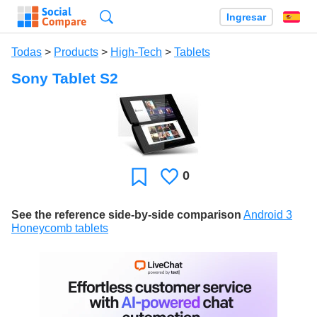
Búsqueda
Ingresar
Es
Todas
>
Products
>
High-Tech
>
Tablets
Sony Tablet S2
0
Le
Favoritos
gusta
See the reference side-by-side comparison
Android 3
Honeycomb tablets