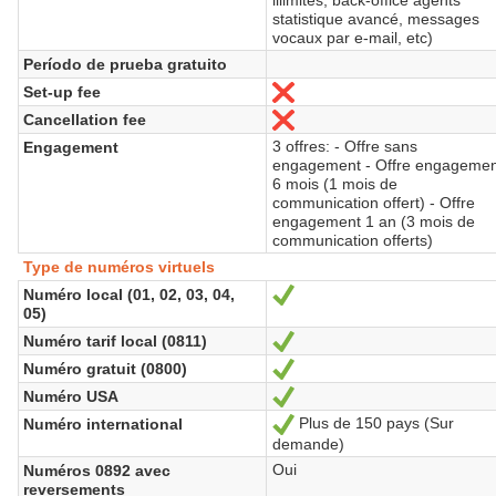
statistique avancé, messages
vocaux par e-mail, etc)
Período de prueba gratuito
Set-up fee
No
Cancellation fee
No
3 offres: - Offre sans
Engagement
engagement - Offre engageme
6 mois (1 mois de
communication offert) - Offre
engagement 1 an (3 mois de
communication offerts)
Type de numéros virtuels
Numéro local (01, 02, 03, 04,
Sí
05)
Numéro tarif local (0811)
Sí
Numéro gratuit (0800)
Sí
Numéro USA
Sí
Plus de 150 pays (Sur
Numéro international
Sí
demande)
Oui
Numéros 0892 avec
reversements