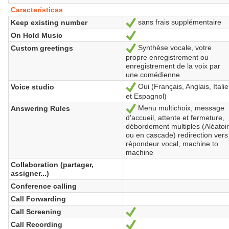
Características
sans frais supplémentaire
Keep existing number
Sí
On Hold Music
Sí
Synthèse vocale, votre
Custom greetings
Sí
propre enregistrement ou
enregistrement de la voix par
une comédienne
Oui (Français, Anglais, Itali
Voice studio
Sí
et Espagnol)
Menu multichoix, message
Answering Rules
Sí
d'accueil, attente et fermeture,
débordement multiples (Aléatoi
ou en cascade) redirection vers
répondeur vocal, machine to
machine
Collaboration (partager,
assigner...)
Conference calling
Call Forwarding
Call Screening
Sí
Call Recording
Sí