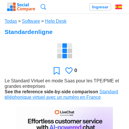
Búsqueda
Ingresar
Es
Todas
>
Software
>
Help Desk
Standardenligne
0
Le
Favoritos
gusta
Le Standard Virtuel en mode Saas pour les TPE/PME et
grandes entreprises
See the reference side-by-side comparison
Standard
téléphonique virtuel avec un numéro en France