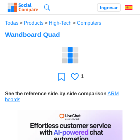
Búsqueda
Ingresar
Es
Todas
>
Products
>
High-Tech
>
Computers
Wandboard Quad
1
Le
Favoritos
gusta
See the reference side-by-side comparison
ARM
boards