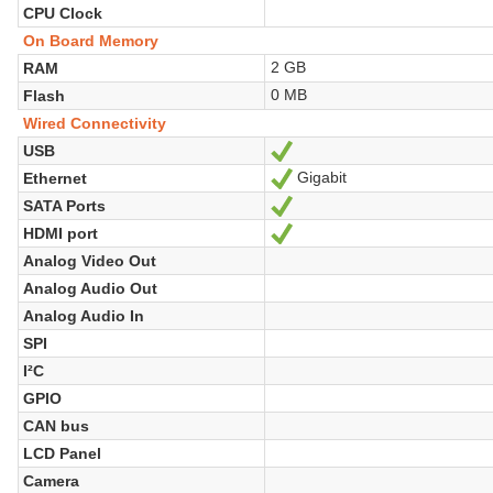
CPU Clock
On Board Memory
2 GB
RAM
0 MB
Flash
Wired Connectivity
USB
Sí
Gigabit
Ethernet
Sí
SATA Ports
Sí
HDMI port
Sí
Analog Video Out
Analog Audio Out
Analog Audio In
SPI
I²C
GPIO
CAN bus
LCD Panel
Camera