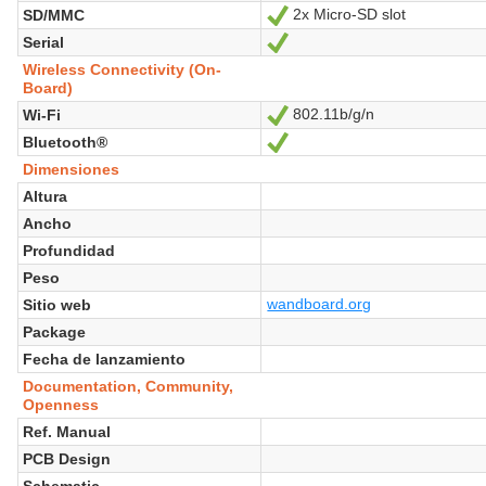
2x Micro-SD slot
SD/MMC
Sí
Serial
Sí
Wireless Connectivity (On-
Board)
802.11b/g/n
Wi-Fi
Sí
Bluetooth®
Sí
Dimensiones
Altura
Ancho
Profundidad
Peso
wandboard.org
Sitio web
Package
Fecha de lanzamiento
Documentation, Community,
Openness
Ref. Manual
PCB Design
Schematic