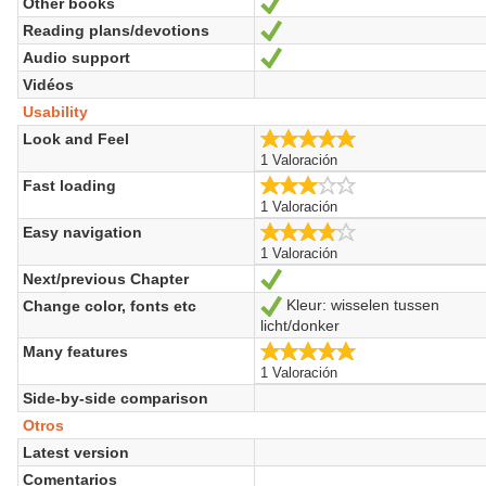
Other books
Sí
Reading plans/devotions
Sí
Audio support
Sí
Vidéos
Usability
5.0/5
Look and Feel
1 Valoración
3.0/5
Fast loading
1 Valoración
4.0/5
Easy navigation
1 Valoración
Next/previous Chapter
Sí
Kleur: wisselen tussen
Change color, fonts etc
Sí
licht/donker
5.0/5
Many features
1 Valoración
Side-by-side comparison
Otros
Latest version
Comentarios