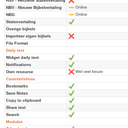
HSV - Herziene Statenvertaling
No
Online
NBV - Nieuwe Bijbelvertaling
-
Online
NBG
-
Statenvertaling
Sí
Overige bijbels
Importeer eigen bijbels
No
File Format
Daily text
Widget daily text
Sí
Notifications
Sí
Wel veel keuze
Own resource
No
Características
Bookmarks
Sí
Save Notes
Sí
Copy to clipboard
Sí
Share text
Sí
Search
Sí
Modules