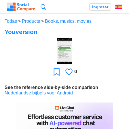
Búsqueda
Ingresar
Es
Todas
>
Products
>
Books, musics, movies
Youversion
0
Le
Favoritos
gusta
See the reference side-by-side comparison
Nederlandse bijbels voor Android