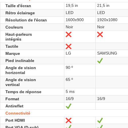
19,5 in
21,5 in
Taille d'écran
LED
LED
Rétro éclairage
1600x900
1920x1080
Résolution de l'écran
Noir
Noir
Couleurs
Haut-parleurs
Non
Non
intégrés
Tactile
Non
LG
SAMSUNG
Marque
Pied inclinable
Oui
90 º
Angle de vision
horizontal
65 º
Angle de vision
vertical
5 ms
Temps de réponse
16/9
16/9
Format
Antireflet
Oui
Connectivité
Port HDMI
Non
Oui
Port VGA (D-sub)
Oui
Oui