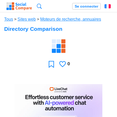
Recherche
Se connecter
Fr
Tous
>
Sites web
>
Moteurs de recherche, annuaires
Directory Comparison
0
J'aime
Favori