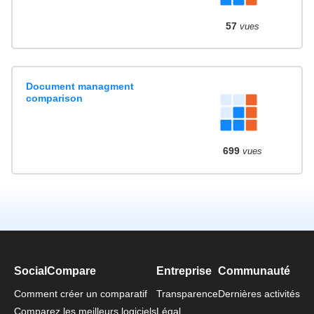
57
vues
Document managment
comparison
699
vues
SocialCompare
Entreprise
Communauté
Comment créer un comparatif
Transparence
Dernières activités
Comparez les meilleurs logiciels
Légal