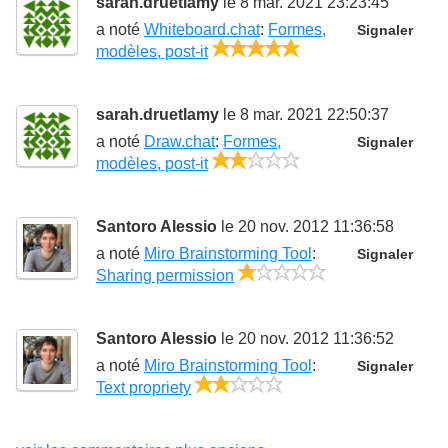
sarah.druetlamy
le 8 mar. 2021 23:23:45
a noté
Whiteboard.chat
:
Formes,
Signaler
5/5
modèles, post-it
sarah.druetlamy
le 8 mar. 2021 22:50:37
a noté
Draw.chat
:
Formes,
Signaler
2/5
modèles, post-it
Santoro Alessio
le 20 nov. 2012 11:36:58
a noté
Miro Brainstorming Tool
:
Signaler
1/5
Sharing permission
Santoro Alessio
le 20 nov. 2012 11:36:52
a noté
Miro Brainstorming Tool
:
Signaler
2/5
Text propriety