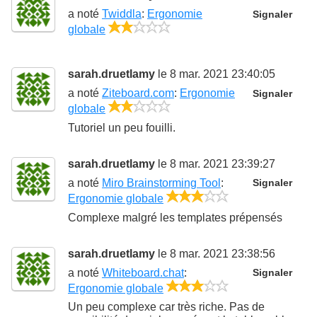
a noté
Twiddla
:
Ergonomie
Signaler
2/5
globale
sarah.druetlamy
le 8 mar. 2021 23:40:05
a noté
Ziteboard.com
:
Ergonomie
Signaler
2/5
globale
Tutoriel un peu fouilli.
sarah.druetlamy
le 8 mar. 2021 23:39:27
a noté
Miro Brainstorming Tool
:
Signaler
3/5
Ergonomie globale
Complexe malgré les templates prépensés
sarah.druetlamy
le 8 mar. 2021 23:38:56
a noté
Whiteboard.chat
:
Signaler
3/5
Ergonomie globale
Un peu complexe car très riche. Pas de