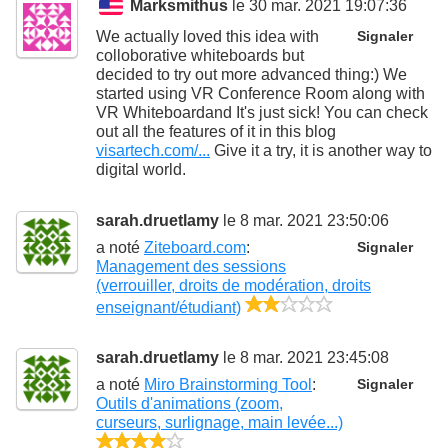
Marksmithus
le 30 mar. 2021 19:07:36
We actually loved this idea with
Signaler
colloborative whiteboards but
decided to try out more advanced thing:) We
started using VR Conference Room along with
VR Whiteboardand It's just sick! You can check
out all the features of it in this blog
visartech.com/...
Give it a try, it is another way to
digital world.
sarah.druetlamy
le 8 mar. 2021 23:50:06
a noté
Ziteboard.com
:
Signaler
Management des sessions
(verrouiller, droits de modération, droits
2/5
enseignant/étudiant)
sarah.druetlamy
le 8 mar. 2021 23:45:08
a noté
Miro Brainstorming Tool
:
Signaler
Outils d'animations (zoom,
curseurs, surlignage, main levée...)
4/5