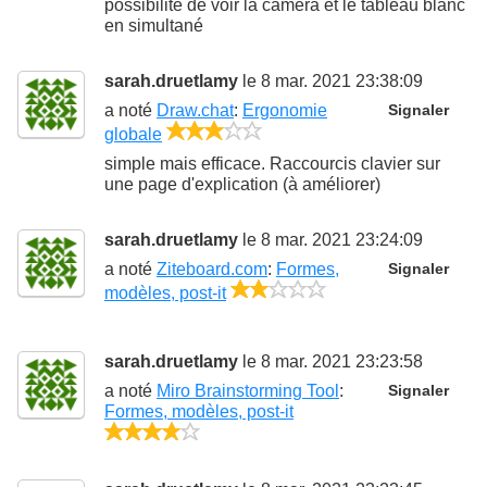
possibilité de voir la caméra et le tableau blanc
en simultané
sarah.druetlamy
le 8 mar. 2021 23:38:09
a noté
Draw.chat
:
Ergonomie
Signaler
3/5
globale
simple mais efficace. Raccourcis clavier sur
une page d'explication (à améliorer)
sarah.druetlamy
le 8 mar. 2021 23:24:09
a noté
Ziteboard.com
:
Formes,
Signaler
2/5
modèles, post-it
sarah.druetlamy
le 8 mar. 2021 23:23:58
a noté
Miro Brainstorming Tool
:
Signaler
Formes, modèles, post-it
4/5