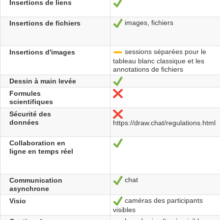
Insertions de liens
Oui
images, fichiers
Insertions de fichiers
Oui
sessions séparées pour le
Insertions d'images
-
tableau blanc classique et les
annotations de fichiers
Dessin à main levée
Oui
Formules
Non
scientifiques
Sécurité des
Non
données
https://draw.chat/regulations.html
Collaboration en
Oui
ligne en temps réel
chat
Communication
Oui
asynchrone
caméras des participants
Visio
Oui
visibles