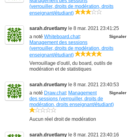
Management des sessions
(verrouiller, droits de modération, droits
3/5
enseignant/étudiant)
sarah.druetlamy
le 8 mar. 2021 23:41:25
a noté
Whiteboard.chat
:
Signaler
Management des sessions
(verrouiller, droits de modération, droits
5/5
enseignant/étudiant)
Verrouillage d'outil, du board, outils de
modération et de statistiques
sarah.druetlamy
le 8 mar. 2021 23:40:53
a noté
Draw.chat
:
Management
Signaler
des sessions (verrouiller, droits de
modération, droits enseignant/étudiant)
1/5
Aucun réel droit de modération
sarah.druetlamy
le 8 mar. 2021 23:40:16