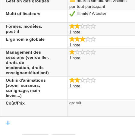
boards simultanés visibles
Gestion des groupes
-
par tout participant
Illimité? A tester
Multi utilisateurs
Oui
2.0/5
Formes, modèles,
post-it
1 note
3.0/5
Ergonomie globale
1 note
1.0/5
Management des
sessions (verrouiller,
1 note
droits de
modération, droits
enseignant/étudiant)
2.0/5
Outils d'animations
(zoom, curseurs,
1 note
surlignage, main
levée...)
gratuit
Coût/Prix
+