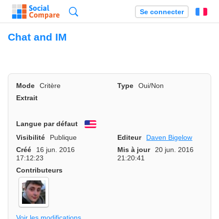
Recherche
Se connecter
Fr
Chat and IM
Mode
Critère
Type
Oui/Non
Extrait
Langue par défaut
English
Visibilité
Publique
Editeur
Daven Bigelow
Créé
16 jun. 2016
Mis à jour
20 jun. 2016
17:12:23
21:20:41
Contributeurs
Voir les modifications