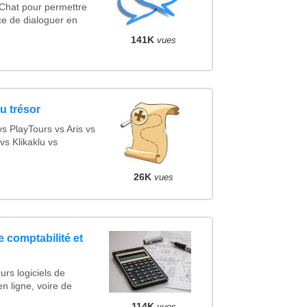
 Chat pour permettre
ce de dialoguer en
141K
vues
u trésor
 PlayTours vs Aris vs
s Klikaklu vs
26K
vues
e comptabilité et
urs logiciels de
en ligne, voire de
114K
vues