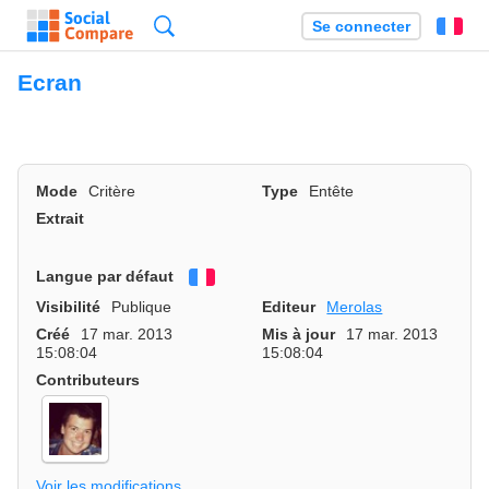
Recherche
Se connecter
Fr
Ecran
Mode
Critère
Type
Entête
Extrait
Langue par défaut
Français
Visibilité
Publique
Editeur
Merolas
Créé
17 mar. 2013
Mis à jour
17 mar. 2013
15:08:04
15:08:04
Contributeurs
Voir les modifications