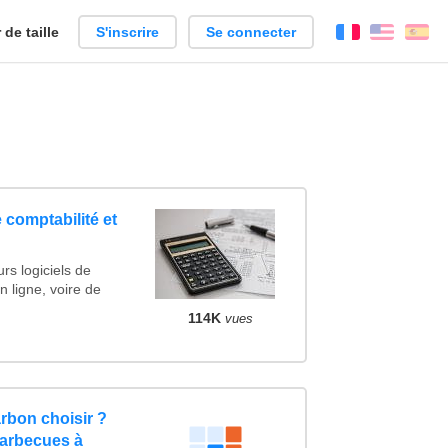
de taille
S'inscrire
Se connecter
Français
Englis
Es
 comptabilité et
rs logiciels de
n ligne, voire de
114K
vues
rbon choisir ?
barbecues à