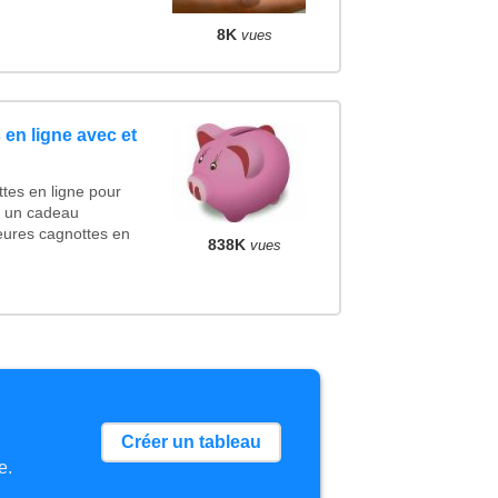
8K
vues
en ligne avec et
tes en ligne pour
er un cadeau
eures cagnottes en
838K
vues
Créer un tableau
e.