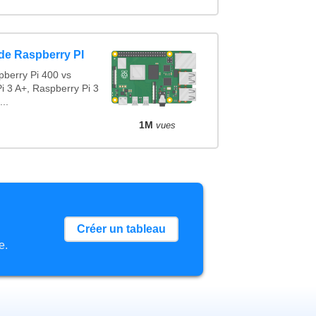
de Raspberry PI
berry Pi 400 vs
i 3 A+, Raspberry Pi 3
..
1M
vues
Créer un tableau
e.