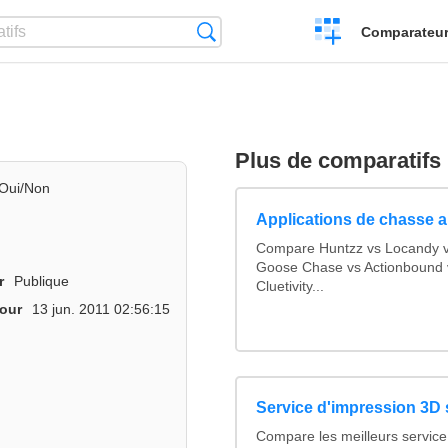
Créer
Recherche
Comparateur 
un
comparatif
Plus de comparatifs
Oui/Non
Applications de chasse a
Compare Huntzz vs Locandy vs
Goose Chase vs Actionbound v
r
Publique
Cluetivity...
jour
13 jun. 2011 02:56:15
Service d'impression 3D 
Compare les meilleurs service