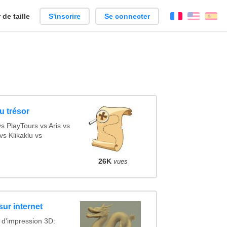
de taille
S'inscrire
Se connecter
Français
Englis
Es
u trésor
 PlayTours vs Aris vs
s Klikaklu vs
26K
vues
sur internet
 d'impression 3D: