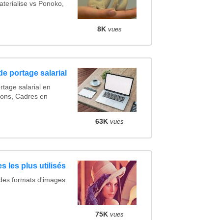
terialise vs Ponoko,
8K
vues
e portage salarial
rtage salarial en
ions, Cadres en
63K
vues
s les plus utilisés
 des formats d'images
75K
vues