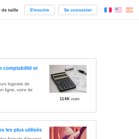
de taille
S'inscrire
Se connecter
Français
Englis
Es
e comptabilité et
urs logiciels de
en ligne, voire de
114K
vues
s les plus utilisés
 des formats d'images