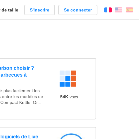
de taille
S'inscrire
Se connecter
Français
Englis
Es
rbon choisir ?
barbecues à
r plus facilement les
s entre les modèles de
54K
vues
Compact Kettle, Or...
logiciels de Live