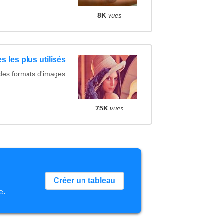
8K
vues
s les plus utilisés
 des formats d'images
75K
vues
Créer un tableau
e.