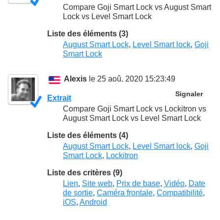
Compare Goji Smart Lock vs August Smart
Lock vs Level Smart Lock
Liste des éléments (3)
August Smart Lock
,
Level Smart lock
,
Goji
Smart Lock
Alexis
le 25 aoû. 2020 15:23:49
Signaler
Extrait
Compare Goji Smart Lock vs Lockitron vs
August Smart Lock vs Level Smart Lock
Liste des éléments (4)
August Smart Lock
,
Level Smart lock
,
Goji
Smart Lock
,
Lockitron
Liste des critères (9)
Lien
,
Site web
,
Prix de base
,
Vidéo
,
Date
de sortie
,
Caméra frontale
,
Compatibilité
,
iOS
,
Android