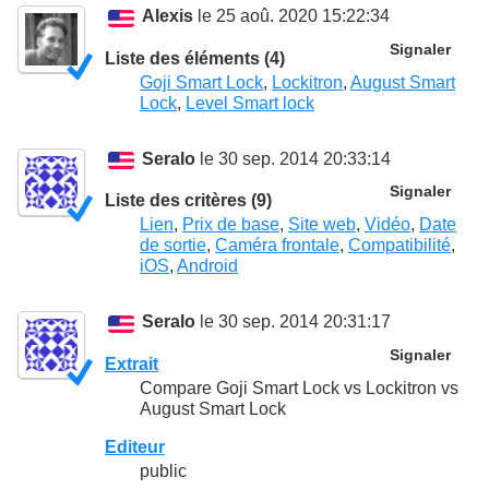
Alexis
le 25 aoû. 2020 15:22:34
Signaler
Liste des éléments (4)
Goji Smart Lock
,
Lockitron
,
August Smart
Lock
,
Level Smart lock
Seralo
le 30 sep. 2014 20:33:14
Signaler
Liste des critères (9)
Lien
,
Prix de base
,
Site web
,
Vidéo
,
Date
de sortie
,
Caméra frontale
,
Compatibilité
,
iOS
,
Android
Seralo
le 30 sep. 2014 20:31:17
Signaler
Extrait
Compare Goji Smart Lock vs Lockitron vs
August Smart Lock
Editeur
public