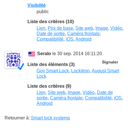
Visibilité
public
Liste des critères (10)
Lien
,
Prix de base
,
Site web
,
Image
,
Vidéo
,
Date de sortie
,
Caméra frontale
,
Compatibilité
,
iOS
,
Android
Seralo
le 30 sep. 2014 16:11:20
Signaler
Liste des éléments (3)
Goji Smart Lock
,
Lockitron
,
August Smart
Lock
Liste des critères (9)
Lien
,
Site web
,
Image
,
Vidéo
,
Date de
sortie
,
Caméra frontale
,
Compatibilité
,
iOS
,
Android
Retourner à:
Smart lock systems