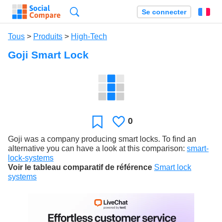
Recherche
Se connecter
Fr
Tous
>
Produits
>
High-Tech
Goji Smart Lock
0
J'aime
Favori
Goji was a company producing smart locks. To find an
alternative you can have a look at this comparison:
smart-
lock-systems
Voir le tableau comparatif de référence
Smart lock
systems