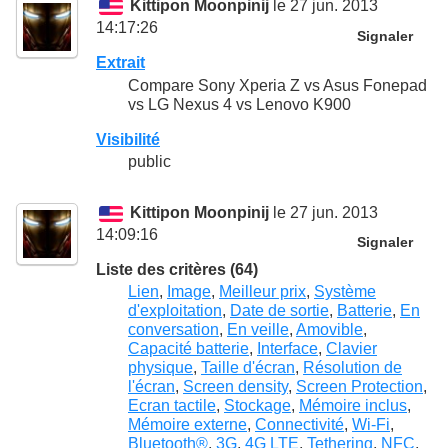
Kittipon Moonpinij
le 27 jun. 2013
14:17:26
Signaler
Extrait
Compare Sony Xperia Z vs Asus Fonepad
vs LG Nexus 4 vs Lenovo K900
Visibilité
public
Kittipon Moonpinij
le 27 jun. 2013
14:09:16
Signaler
Liste des critères (64)
Lien
,
Image
,
Meilleur prix
,
Système
d'exploitation
,
Date de sortie
,
Batterie
,
En
conversation
,
En veille
,
Amovible
,
Capacité batterie
,
Interface
,
Clavier
physique
,
Taille d'écran
,
Résolution de
l'écran
,
Screen density
,
Screen Protection
,
Ecran tactile
,
Stockage
,
Mémoire inclus
,
Mémoire externe
,
Connectivité
,
Wi-Fi
,
Bluetooth®
,
3G
,
4G LTE
,
Tethering
,
NFC
,