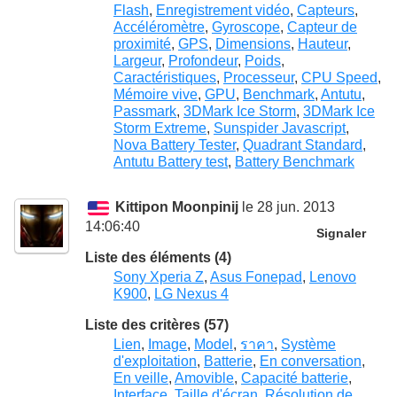
Flash
,
Enregistrement vidéo
,
Capteurs
,
Accéléromètre
,
Gyroscope
,
Capteur de
proximité
,
GPS
,
Dimensions
,
Hauteur
,
Largeur
,
Profondeur
,
Poids
,
Caractéristiques
,
Processeur
,
CPU Speed
,
Mémoire vive
,
GPU
,
Benchmark
,
Antutu
,
Passmark
,
3DMark Ice Storm
,
3DMark Ice
Storm Extreme
,
Sunspider Javascript
,
Nova Battery Tester
,
Quadrant Standard
,
Antutu Battery test
,
Battery Benchmark
Kittipon Moonpinij
le 28 jun. 2013
14:06:40
Signaler
Liste des éléments (4)
Sony Xperia Z
,
Asus Fonepad
,
Lenovo
K900
,
LG Nexus 4
Liste des critères (57)
Lien
,
Image
,
Model
,
ราคา
,
Système
d'exploitation
,
Batterie
,
En conversation
,
En veille
,
Amovible
,
Capacité batterie
,
Interface
,
Taille d'écran
,
Résolution de