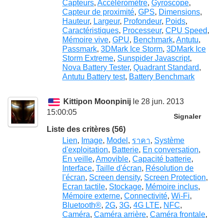
Capteurs
,
Accéléromètre
,
Gyroscope
,
Capteur de proximité
,
GPS
,
Dimensions
,
Hauteur
,
Largeur
,
Profondeur
,
Poids
,
Caractéristiques
,
Processeur
,
CPU Speed
,
Mémoire vive
,
GPU
,
Benchmark
,
Antutu
,
Passmark
,
3DMark Ice Storm
,
3DMark Ice
Storm Extreme
,
Sunspider Javascript
,
Nova Battery Tester
,
Quadrant Standard
,
Antutu Battery test
,
Battery Benchmark
Kittipon Moonpinij
le 28 jun. 2013
15:00:05
Signaler
Liste des critères (56)
Lien
,
Image
,
Model
,
ราคา
,
Système
d'exploitation
,
Batterie
,
En conversation
,
En veille
,
Amovible
,
Capacité batterie
,
Interface
,
Taille d'écran
,
Résolution de
l'écran
,
Screen density
,
Screen Protection
,
Ecran tactile
,
Stockage
,
Mémoire inclus
,
Mémoire externe
,
Connectivité
,
Wi-Fi
,
Bluetooth®
,
2G
,
3G
,
4G LTE
,
NFC
,
Caméra
,
Caméra arrière
,
Caméra frontale
,