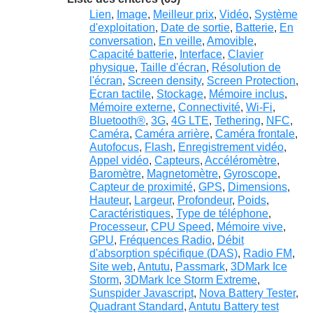
Lien
,
Image
,
Meilleur prix
,
Vidéo
,
Système
d'exploitation
,
Date de sortie
,
Batterie
,
En
conversation
,
En veille
,
Amovible
,
Capacité batterie
,
Interface
,
Clavier
physique
,
Taille d'écran
,
Résolution de
l'écran
,
Screen density
,
Screen Protection
,
Ecran tactile
,
Stockage
,
Mémoire inclus
,
Mémoire externe
,
Connectivité
,
Wi-Fi
,
Bluetooth®
,
3G
,
4G LTE
,
Tethering
,
NFC
,
Caméra
,
Caméra arrière
,
Caméra frontale
,
Autofocus
,
Flash
,
Enregistrement vidéo
,
Appel vidéo
,
Capteurs
,
Accéléromètre
,
Baromètre
,
Magnetomètre
,
Gyroscope
,
Capteur de proximité
,
GPS
,
Dimensions
,
Hauteur
,
Largeur
,
Profondeur
,
Poids
,
Caractéristiques
,
Type de téléphone
,
Processeur
,
CPU Speed
,
Mémoire vive
,
GPU
,
Fréquences Radio
,
Débit
d'absorption spécifique (DAS)
,
Radio FM
,
Site web
,
Antutu
,
Passmark
,
3DMark Ice
Storm
,
3DMark Ice Storm Extreme
,
Sunspider Javascript
,
Nova Battery Tester
,
Quadrant Standard
,
Antutu Battery test