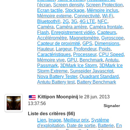
l'écran
,
Screen density
,
Screen Protection
,
Ecran tactile
,
Stockage
,
Mémoire inclus
,
Mémoire externe
,
Connectivité
,
Wi-Fi
,
Bluetooth®
,
2G
,
3G
,
4G LTE
,
NFC
,
Caméra
,
Caméra arrière
,
Caméra frontale
,
Flash
,
Enregistrement vidéo
,
Capteurs
,
Accéléromètre
,
Magnetomètre
,
Gyroscope
,
Capteur de proximité
,
GPS
,
Dimensions
,
Hauteur
,
Largeur
,
Profondeur
,
Poids
,
Caractéristiques
,
Processeur
,
CPU Speed
,
Mémoire vive
,
GPU
,
Benchmark
,
Antutu
,
Passmark
,
3DMark Ice Storm
,
3DMark Ice
Storm Extreme
,
Sunspider Javascript
,
Nova Battery Tester
,
Quadrant Standard
,
Antutu Battery test
,
Battery Benchmark
Kittipon Moonpinij
le 28 jun. 2013
13:37:56
Signaler
Liste des critères (66)
Lien
,
Image
,
Meilleur prix
,
Système
d'exploitation
,
Date de sortie
,
Batterie
,
En