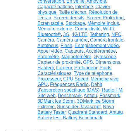
conversation
,
En veille
,
Amovible
,
Capacité batterie
,
Interface
,
Clavier
physique
,
Taille d'écran
,
Résolution de
l'écran
,
Screen density
,
Screen Protection
,
Ecran tactile
,
Stockage
,
Mémoire inclus
,
Mémoire externe
,
Connectivité
,
Wi-Fi
,
Bluetooth®
,
3G
,
4G LTE
,
Tethering
,
NFC
,
Caméra
,
Caméra arrière
,
Caméra frontale
,
Autofocus
,
Flash
,
Enregistrement vidéo
,
Appel vidéo
,
Capteurs
,
Accéléromètre
,
Baromètre
,
Magnetomètre
,
Gyroscope
,
Capteur de proximité
,
GPS
,
Dimensions
,
Hauteur
,
Largeur
,
Profondeur
,
Poids
,
Caractéristiques
,
Type de téléphone
,
Processeur
,
CPU Speed
,
Mémoire vive
,
GPU
,
Fréquences Radio
,
Débit
d'absorption spécifique (DAS)
,
Radio FM
,
Site web
,
Benchmark
,
Antutu
,
Passmark
,
3DMark Ice Storm
,
3DMark Ice Storm
Extreme
,
Sunspider Javascript
,
Nova
Battery Tester
,
Quadrant Standard
,
Antutu
Battery test
,
Battery Benchmark