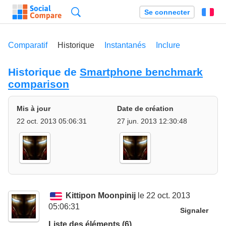
Recherche
Se connecter
Fr
Comparatif
Historique
Instantanés
Inclure
Historique de
Smartphone benchmark
comparison
Mis à jour
Date de création
22 oct. 2013 05:06:31
27 jun. 2013 12:30:48
Kittipon Moonpinij
le 22 oct. 2013
05:06:31
Signaler
Liste des éléments (6)