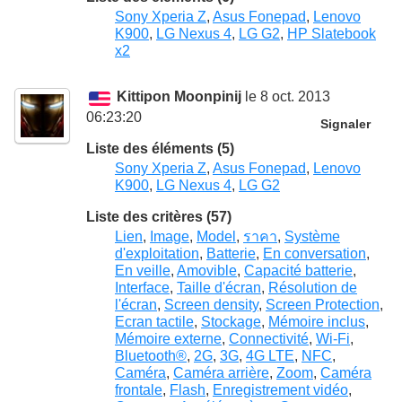
Sony Xperia Z
,
Asus Fonepad
,
Lenovo
K900
,
LG Nexus 4
,
LG G2
,
HP Slatebook
x2
Kittipon Moonpinij
le 8 oct. 2013
06:23:20
Signaler
Liste des éléments (5)
Sony Xperia Z
,
Asus Fonepad
,
Lenovo
K900
,
LG Nexus 4
,
LG G2
Liste des critères (57)
Lien
,
Image
,
Model
,
ราคา
,
Système
d'exploitation
,
Batterie
,
En conversation
,
En veille
,
Amovible
,
Capacité batterie
,
Interface
,
Taille d'écran
,
Résolution de
l'écran
,
Screen density
,
Screen Protection
,
Ecran tactile
,
Stockage
,
Mémoire inclus
,
Mémoire externe
,
Connectivité
,
Wi-Fi
,
Bluetooth®
,
2G
,
3G
,
4G LTE
,
NFC
,
Caméra
,
Caméra arrière
,
Zoom
,
Caméra
frontale
,
Flash
,
Enregistrement vidéo
,