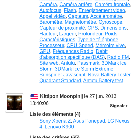
Caméra
,
Caméra arrière
,
Caméra frontale
,
Autofocus
,
Flash
,
Enregistrement vidéo
,
Appel vidéo
,
Capteurs
,
Accéléromètre
,
Baromètre
,
Magnetomètre
,
Gyroscope
,
Capteur de proximité
,
GPS
,
Dimensions
,
Hauteur
,
Largeur
,
Profondeur
,
Poids
,
Caractéristiques
,
Type de téléphone
,
Processeur
,
CPU Speed
,
Mémoire vive
,
GPU
,
Fréquences Radio
,
Débit
d'absorption spécifique (DAS)
,
Radio FM
,
Site web
,
Antutu
,
Passmark
,
3DMark Ice
Storm
,
3DMark Ice Storm Extreme
,
Sunspider Javascript
,
Nova Battery Tester
,
Quadrant Standard
,
Antutu Battery test
Kittipon Moonpinij
le 27 jun. 2013
13:40:06
Signaler
Liste des éléments (4)
Sony Xperia Z
,
Asus Fonepad
,
LG Nexus
4
,
Lenovo K900
Liste des critères (65)