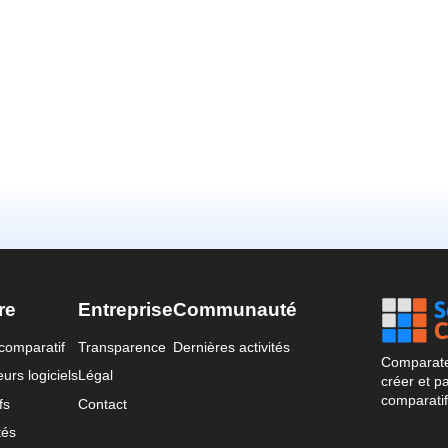
re
Entreprise
Communauté
comparatif
Transparence
Dernières activités
Comparateu
urs logiciels
Légal
créer et p
comparatif
fs
Contact
tés