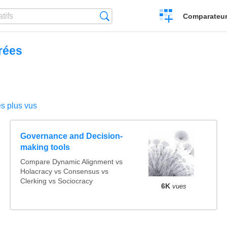
Créer
Recherche
Comparateur 
un
comparatif
rées
s plus vus
Governance and Decision-
making tools
Compare Dynamic Alignment vs
Holacracy vs Consensus vs
Clerking vs Sociocracy
6K
vues