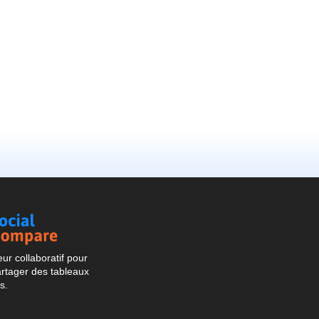
Social
Compare
r collaboratif pour
artager des tableaux
s.