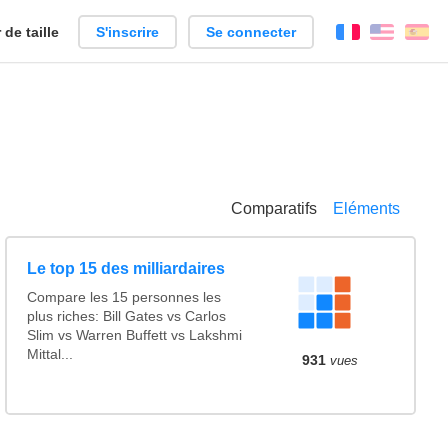
de taille
S'inscrire
Se connecter
Français
Englis
Es
Comparatifs
Eléments
Le top 15 des milliardaires
Compare les 15 personnes les
plus riches: Bill Gates vs Carlos
Slim vs Warren Buffett vs Lakshmi
Mittal...
931
vues