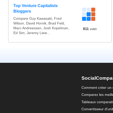
Top Venture Capitalists
Bloggers
Compare Guy Kawasaki, Fred
Wilson, David Hornik, Brad Feld,
Marc Andreessen, Josh Kopelman,
811
vues
Ed Sim, Jeremy Liew...
SocialCompa
Comment créer un 
Comparez les meille
Tableaux comparati
Convertisseur d'uni