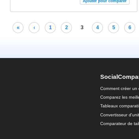
Ajouter pour comparer
«
‹
1
2
3
4
5
6
SocialCompa
Comment créer un 
Comparez les meille
Tableaux comparati
Convertisseur d'uni
Comparateur de tail