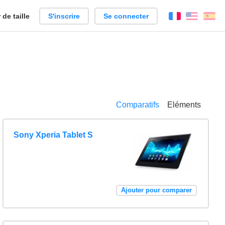
de taille
S'inscrire
Se connecter
Français
Englis
Es
Comparatifs
Eléments
Sony Xperia Tablet S
Ajouter pour comparer