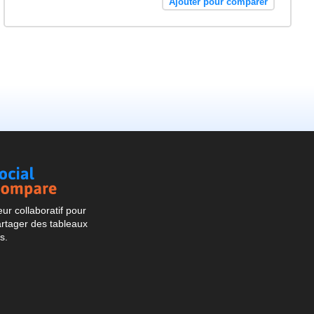
Ajouter pour comparer
Social
Compare
r collaboratif pour
artager des tableaux
s.