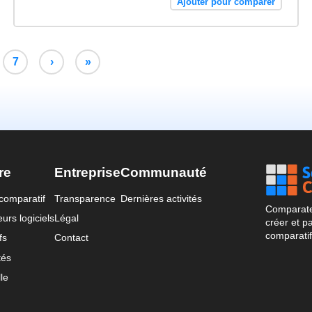
Ajouter pour comparer
7
›
»
re
Entreprise
Communauté
comparatif
Transparence
Dernières activités
Comparateu
urs logiciels
Légal
créer et p
comparatif
fs
Contact
tés
le