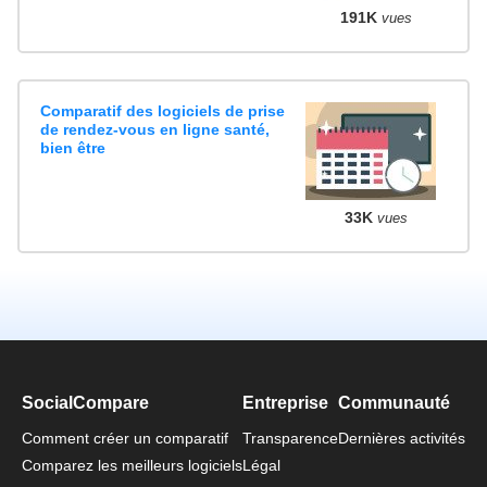
191K
vues
Comparatif des logiciels de prise
de rendez-vous en ligne santé,
bien être
33K
vues
SocialCompare
Entreprise
Communauté
Comment créer un comparatif
Transparence
Dernières activités
Comparez les meilleurs logiciels
Légal