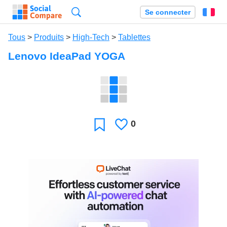
Recherche
Se connecter
Fr
Tous
>
Produits
>
High-Tech
>
Tablettes
Lenovo IdeaPad YOGA
0
J'aime
Favori