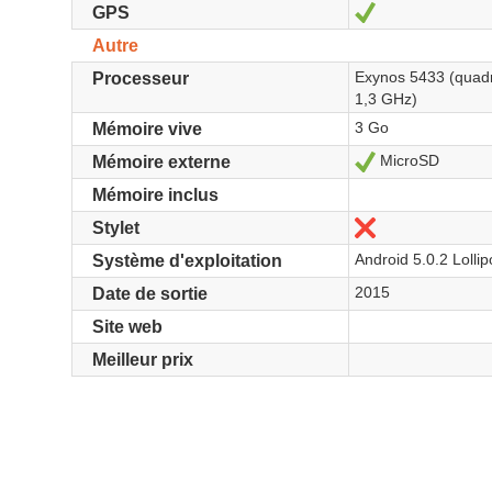
Oui
GPS
Autre
Exynos 5433 (quad
Processeur
1,3 GHz)
3 Go
Mémoire vive
MicroSD
Oui
Mémoire externe
Mémoire inclus
Non
Stylet
Android 5.0.2 Lolli
Système d'exploitation
2015
Date de sortie
Site web
Meilleur prix