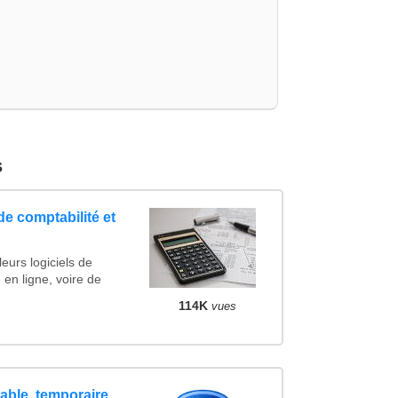
s
de comptabilité et
eurs logiciels de
 en ligne, voire de
114K
vues
table, temporaire