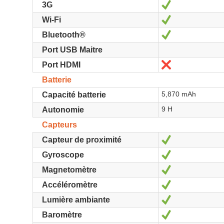
Oui
3G
Oui
Wi-Fi
Oui
Bluetooth®
Port USB Maitre
Non
Port HDMI
Batterie
5,870 mAh
Capacité batterie
9 H
Autonomie
Capteurs
Oui
Capteur de proximité
Oui
Gyroscope
Oui
Magnetomètre
Oui
Accéléromètre
Oui
Lumière ambiante
Oui
Baromètre