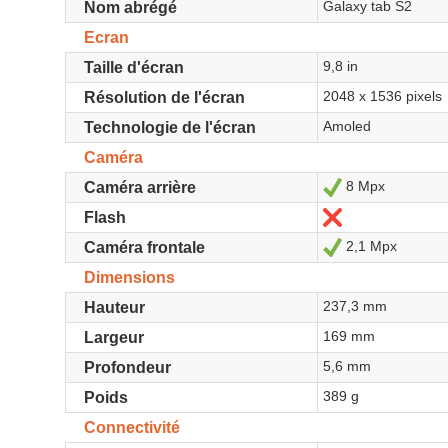
Galaxy tab S2
Nom abrégé
Ecran
9,8 in
Taille d'écran
2048 x 1536 pixels
Résolution de l'écran
Amoled
Technologie de l'écran
Caméra
8 Mpx
Oui
Caméra arrière
Non
Flash
2,1 Mpx
Oui
Caméra frontale
Dimensions
237,3 mm
Hauteur
169 mm
Largeur
5,6 mm
Profondeur
389 g
Poids
Connectivité