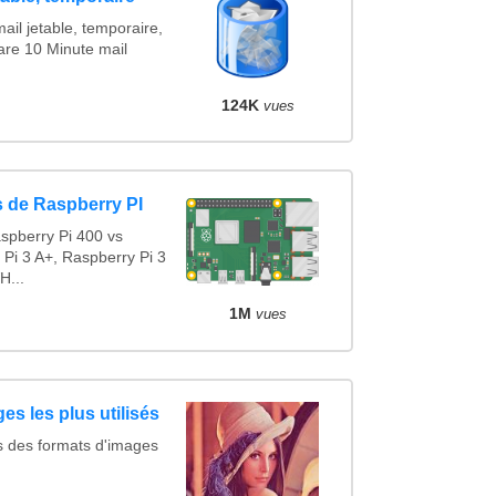
ail jetable, temporaire,
are 10 Minute mail
124K
vues
 de Raspberry PI
spberry Pi 400 vs
 Pi 3 A+, Raspberry Pi 3
H...
1M
vues
es les plus utilisés
s des formats d'images