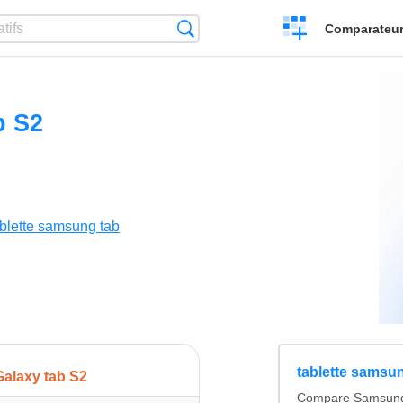
Créer
Recherche
Comparateur 
un
comparatif
b S2
ablette samsung tab
tablette samsu
Galaxy tab S2
Compare Samsung 