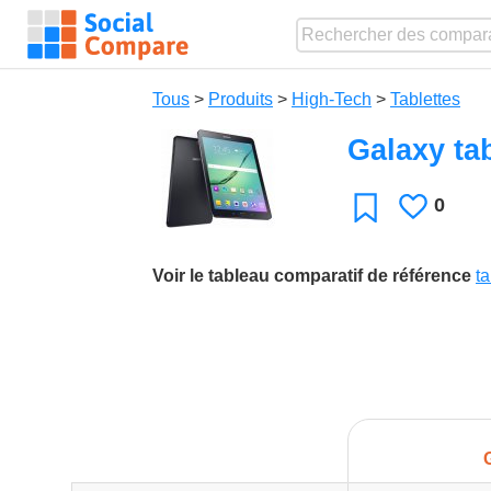
Tous
>
Produits
>
High-Tech
>
Tablettes
Galaxy ta
0
J'aime
Favori
Voir le tableau comparatif de référence
t