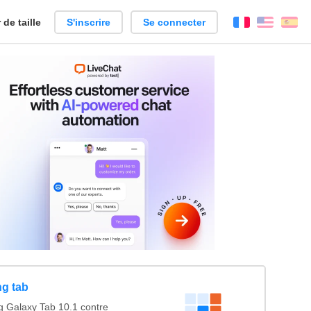
de taille
S'inscrire
Se connecter
Français
Englis
Es
ng tab
Galaxy Tab 10.1 contre