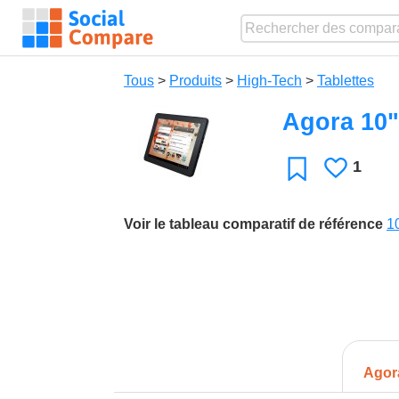
Tous
>
Produits
>
High-Tech
>
Tablettes
Agora 10"
1
J'aime
Favori
Voir le tableau comparatif de référence
1
Agor