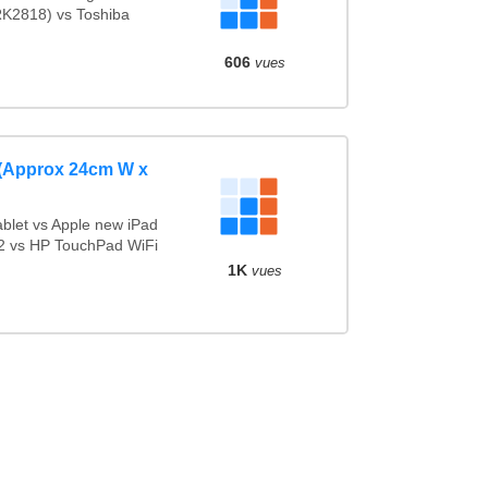
RK2818) vs Toshiba
606
vues
 (Approx 24cm W x
let vs Apple new iPad
 2 vs HP TouchPad WiFi
1K
vues