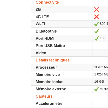
Connectivité
Non
3G
Non
4G LTE
802.1
Oui
Wi-Fi
Oui
Bluetooth®
1080p
Oui
Port HDMI
Port USB Maitre
Vidéo
Détails techniques
1GHz A
Processeur
1 024 M
Mémoire vive
16 GB
Mémoire inclus
micro
Oui
Mémoire externe
Capteurs
Accéléromètre