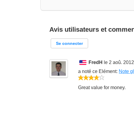
Avis utilisateurs et commen
Se connecter
FredH
le 2 aoû. 2012
a noté ce
Elément
:
Note g
4/5
Great value for money.