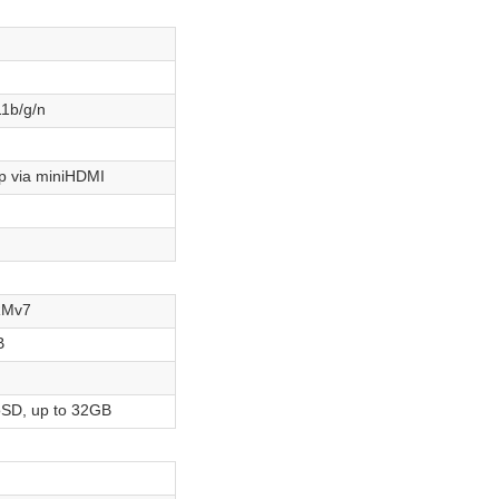
1b/g/n
 via miniHDMI
RMv7
B
SD, up to 32GB