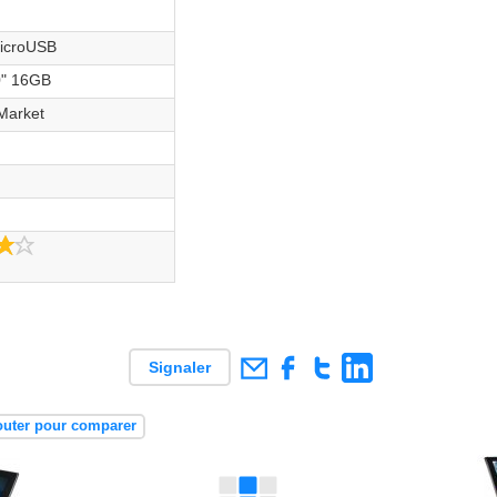
icroUSB
0" 16GB
Market
4.0/5
Signaler
outer pour comparer