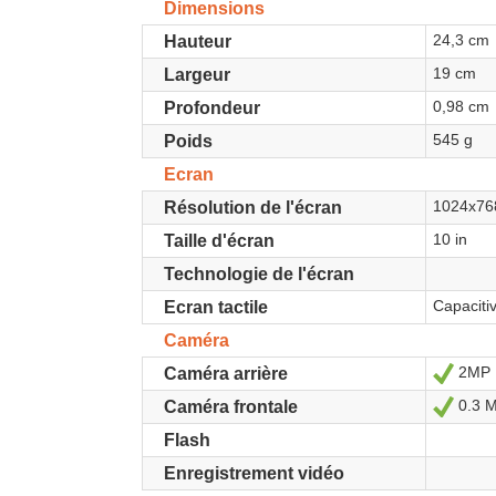
Dimensions
24,3 cm
Hauteur
19 cm
Largeur
0,98 cm
Profondeur
545 g
Poids
Ecran
1024x76
Résolution de l'écran
10 in
Taille d'écran
Technologie de l'écran
Capaciti
Ecran tactile
Caméra
2MP
Oui
Caméra arrière
0.3 
Oui
Caméra frontale
Flash
Enregistrement vidéo