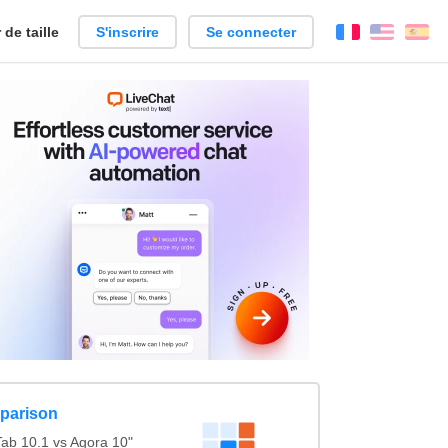
de taille
S'inscrire
Se connecter
Français
Englis
Es
parison
b 10.1 vs Agora 10"