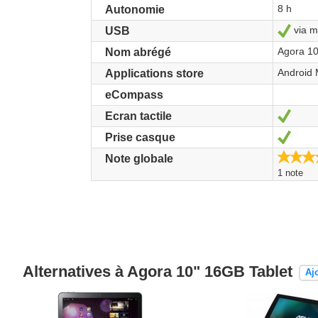
8 h
Autonomie
via m
Oui
USB
Agora 1
Nom abrégé
Android 
Applications store
eCompass
Oui
Ecran tactile
Oui
Prise casque
Note globale
1 note
Alternatives à Agora 10" 16GB Tablet
Aj