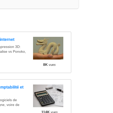
internet
mpression 3D:
alise vs Ponoko,
8K
vues
mptabilité et
ogiciels de
gne, voire de
114K
vues