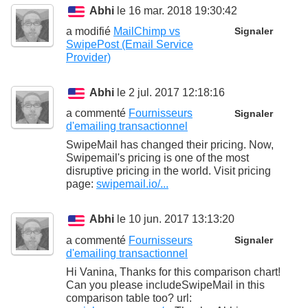
Abhi
le 16 mar. 2018 19:30:42
a modifié
MailChimp vs
Signaler
SwipePost (Email Service
Provider)
Abhi
le 2 jul. 2017 12:18:16
a commenté
Fournisseurs
Signaler
d'emailing transactionnel
SwipeMail has changed their pricing. Now,
Swipemail's pricing is one of the most
disruptive pricing in the world. Visit pricing
page:
swipemail.io/...
Abhi
le 10 jun. 2017 13:13:20
a commenté
Fournisseurs
Signaler
d'emailing transactionnel
Hi Vanina, Thanks for this comparison chart!
Can you please includeSwipeMail in this
comparison table too? url: